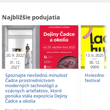
Najbližšie podujatia
20. 9. 2022
13. 6. 2025
31. 12.
30. 12.
2027
9999
Spoznajte nevšednú minulosť
Hviezdne no
Čadce prostredníctvom
festival
moderných technológií a
vzácnych artefaktov, ktoré
ponúka stála expozícia Dejiny
Čadce a okolia
Kysucké múzeum, organizácia v