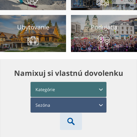
Ubytovanie
Podujatia
Namixuj si vlastnú dovolenku
Kategórie
Sezóna