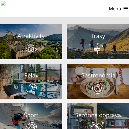
Menu
Atraktivity
Trasy
Relax
Gastronómia
Šport
Sezónna doprava