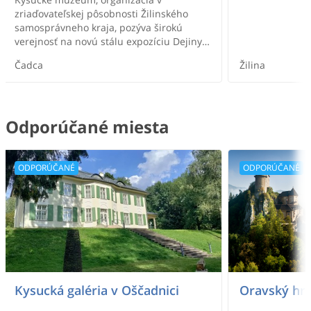
zriaďovateľskej pôsobnosti Žilinského
samosprávneho kraja, pozýva širokú
verejnosť na novú stálu expozíciu Dejiny
Čadce a okolia.
Čadca
Žilina
Odporúčané miesta
ODPORÚČANÉ
ODPORÚČANÉ
Kysucká galéria v Oščadnici
Oravský hr