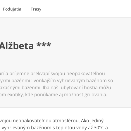
Podujatia
Trasy
lžbeta ***
arí a príjemne prekvapí svojou neopakovateľnou
štyrmi bazénmi : vonkajším vyhrievaným bazénom so
axačnými bazénmi. Iba naši ubytovaní hostia môžu
hom exotiky, kde ponúkame aj možnosť grilovania.
 svojou neopakovateľnou atmosférou. Ako jediný
ím vyhrievaným bazénom s teplotou vody až 30°C a