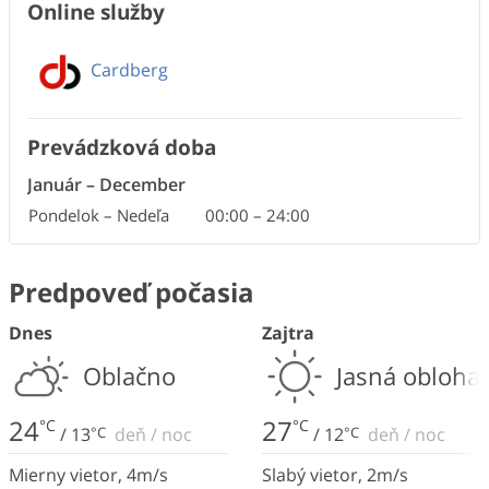
Online služby
Cardberg
Prevádzková doba
Január
–
December
Pondelok – Nedeľa
00:00
–
24:00
Predpoveď počasia
Dnes
Zajtra
Oblačno
Jasná obloha
24
27
°C
°C
/
13
°C
deň
/
noc
/
12
°C
deň
/
noc
Mierny vietor
,
4
m/s
Slabý vietor
,
2
m/s