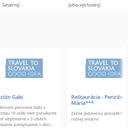
Severný
Juho-východný
zión Gabi
Reštaurácia - Penzión
Mária***
dinnom penzióne Gabi s
citou 10 osôb Vám ponúkame
Zažite jedinečnú atmosféru v
né ubytovanie v 3 izbách.
ročnej vinárni!
ovanie poskytujeme v obci