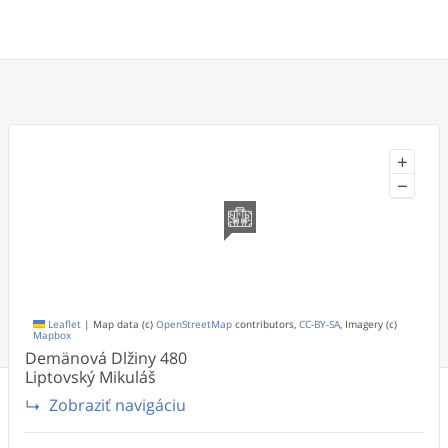
+
−
Leaflet
|
Map data (c)
OpenStreetMap
contributors,
CC-BY-SA
, Imagery (c)
Mapbox
Demänová Dlžiny
480
Liptovský Mikuláš
Zobraziť navigáciu