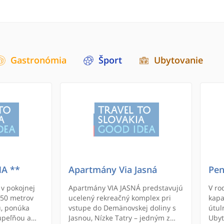
Gastronómia
Šport
Ubytovanie
A **
Apartmány Via Jasná
Pen
v pokojnej
Apartmány VIA JASNÁ predstavujú
V ro
150 metrov
ucelený rekreačný komplex pri
kapa
u, ponúka
vstupe do Demänovskej doliny s
útul
úpeľňou a
Jasnou, Nízke Tatry – jedným z
Ubyt