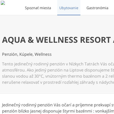
Spoznať miesta
Ubytovanie
Gastronómia
AQUA & WELLNESS RESORT A
Penzión, Kúpele, Wellness
Tento jedinečný rodinný penzión v Nízkych Tatrách Vás oč
atmosférou. Ako jediný penzión na Liptove disponujeme 
slanou vodou až 30°C, vnútorným thermo bazénom a 2 rel
nerušene relaxovať v prostredí rozľahlej záhrady s nádyc
Jedinečný rodinný penzión Vás očarí a príjemne prekvapí
penzión blízko Jasnej disponuje štyrmi bazénmi : vonkajš