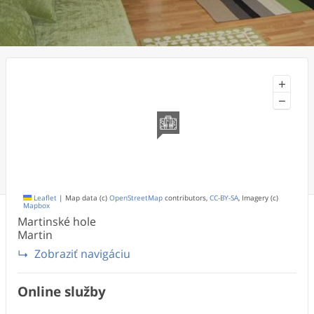
+
−
Leaflet
|
Map data (c)
OpenStreetMap
contributors,
CC-BY-SA
, Imagery (c)
Mapbox
Martinské hole
Martin
Zobraziť navigáciu
Online služby