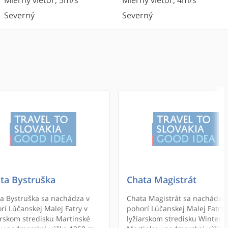
Mierny vietor
,
5
m/s
Mierny vietor
,
4
m/s
Severný
Severný
ta Bystruška
Chata Magistrát
a Bystruška sa nachádza v
Chata Magistrát sa nachádza 
rí Lúčanskej Malej Fatry v
pohorí Lúčanskej Malej Fatry 
arskom stredisku Martinské
lyžiarskom stredisku Winter P