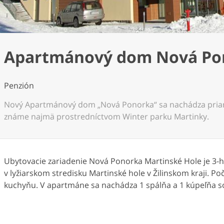
Apartmánový dom Nová Po
Penzión
Nový Apartmánový dom „Nová Ponorka“ sa nachádza priamo
známe najmä prostredníctvom Winter parku Martinky.
Ubytovacie zariadenie Nová Ponorka Martinské Hole je 3-h
v lyžiarskom stredisku Martinské hole v Žilinskom kraji. 
kuchyňu. V apartmáne sa nachádza 1 spálňa a 1 kúpeľňa 