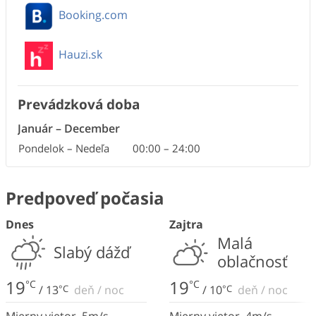
Booking.com
Hauzi.sk
Prevádzková doba
Január
–
December
Pondelok – Nedeľa
00:00
–
24:00
Predpoveď počasia
Dnes
Zajtra
Malá
Slabý dážď
oblačnosť
19
19
°C
°C
/
13
°C
deň
/
noc
/
10
°C
deň
/
noc