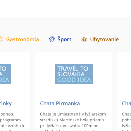
Gastronómia
Šport
Ubytovanie
tinky
Chata Pirmanka
Cha
hodnotu
Chata je umiestnená v lyžiarskom
Chat
 programov
stredisku Martinské hole priamo
poho
nie vzťahu k
pri lyžiarskom svahu 100m od
lyži