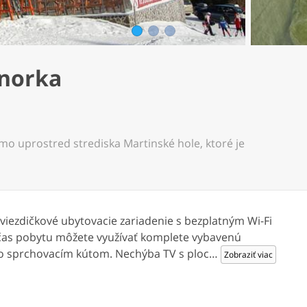
1
2
3
norka
 uprostred strediska Martinské hole, ktoré je
viezdičkové ubytovacie zariadenie s bezplatným Wi-Fi
Počas pobytu môžete využívať komplete vybavenú
so sprchovacím kútom. Nechýba TV s ploc
…
Zobraziť viac