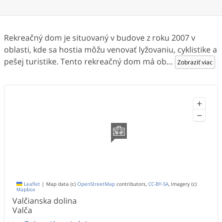
Rekreačný dom je situovaný v budove z roku 2007 v
oblasti, kde sa hostia môžu venovať lyžovaniu, cyklistike a
pešej turistike. Tento rekreačný dom má ob
…
Zobraziť viac
+
−
Leaflet
|
Map data (c)
OpenStreetMap
contributors,
CC-BY-SA
, Imagery (c)
Mapbox
Valčianska dolina
Valča