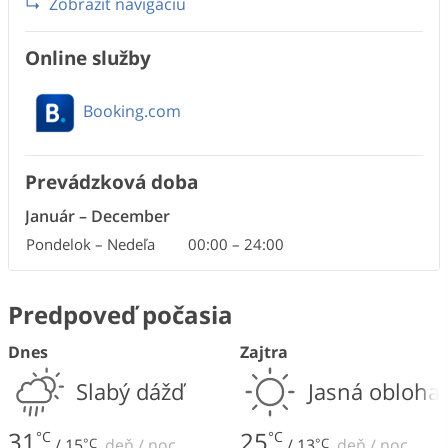
Zobraziť navigáciu
Online služby
Booking.com
Prevádzková doba
Január
–
December
Pondelok – Nedeľa
00:00
–
24:00
Predpoveď počasia
Dnes
Zajtra
Slabý dážď
Jasná obloha
31
25
°C
°C
/
15
°C
deň
/
noc
/
13
°C
deň
/
noc