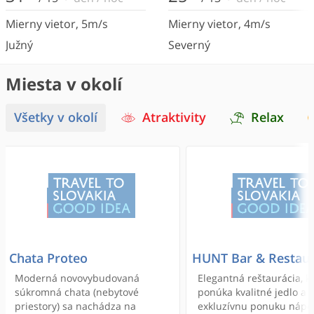
Mierny vietor
,
5
m/s
Mierny vietor
,
4
m/s
Južný
Severný
Miesta v okolí
Všetky v okolí
Atraktivity
Relax
Chata Proteo
HUNT Bar & Restau
Moderná novovybudovaná
Elegantná reštaurácia, k
súkromná chata (nebytové
ponúka kvalitné jedlo a
priestory) sa nachádza na
exkluzívnu ponuku nápoj