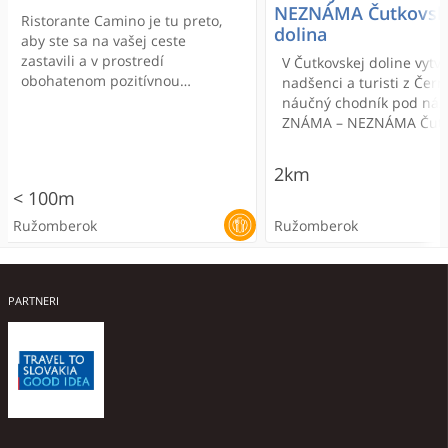
NEZNÁMA Čutkovsk
Ristorante Camino je tu preto,
dolina
aby ste sa na vašej ceste
zastavili a v prostredí
V Čutkovskej doline vytvo
obohatenom pozitívnou
nadšenci a turisti z Čern
energiou posilnili na tele a
náučný chodník pod ná
osviežili na duchu.
ZNÁMA – NEZNÁMA Čutk
dolina.
2km
< 100m
Ružomberok
Ružomberok
PARTNERI
Náučný chodník ZNÁMA-
Wellness Penziónu Blesk
Ristorante Camino
Motel Ranč **
Chata Pod Kozím
Liptovské múzeum 
Kúpeľný hotel Choč
Koliba Richtárka
Tarzania - lanový pa
Motel Ranč **
NEZNÁMA Čutkovská
Ružomberok
Ružomberku
Hrabovo
Ristorante Camino je tu preto,
MOTEL RANČ sa nachádza v
„Poľovnícka chata pod Kozím“ je
Dovoľte, aby sme vám
Srdečne Vás pozývame 
MOTEL RANČ sa nachádz