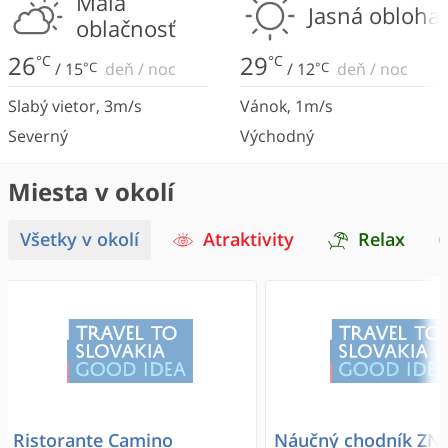
Malá
Jasná obloha
oblačnosť
26
29
°C
°C
/
15
°C
deň
/
noc
/
12
°C
deň
/
noc
Slabý vietor
,
3
m/s
Vánok
,
1
m/s
Severný
Východný
Miesta v okolí
Všetky v okolí
Atraktivity
Relax
Ristorante Camino
Náučný chodník ZN