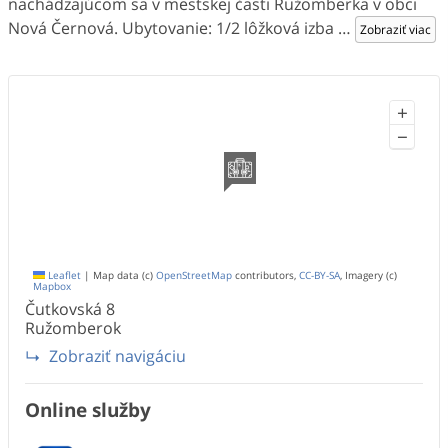
nachádzajúcom sa v mestskej časti Ružomberka v obci
Nová Černová. Ubytovanie: 1/2 lôžková izba
…
Zobraziť viac
+
−
Leaflet
|
Map data (c)
OpenStreetMap
contributors,
CC-BY-SA
, Imagery (c)
Mapbox
Čutkovská
8
Ružomberok
Zobraziť navigáciu
Online služby