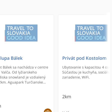
lupa Bálek
Privát pod Kostolom
át Bálek sa nachádza v centre
Ubytovanie s kapacitou 4 oso
 Valča. Od lyžiarskeho
Súčasťou je kuchyňa, sociálne
diska snowland je vzdialený
zariadenie, WiFi.
2km. Aguapark Turčianske
ice je vzdialený cca 13 km.
2km
m