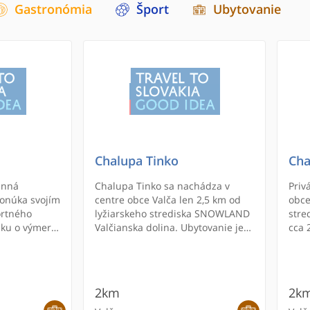
Gastronómia
Šport
Ubytovanie
Chalupa Tinko
Cha
inná
Chalupa Tinko sa nachádza v
Priv
ponúka svojím
centre obce Valča len 2,5 km od
obce
rtného
lyžiarskeho strediska SNOWLAND
stre
ku o výmere
Valčianska dolina. Ubytovanie je
cca 
 prostredí
vhodné pre 15 osôb. K dispozícii
Tepl
 vo Vila
sú štyri spálne.
 ako pre celé
 pre partiu
2km
2k
lnym počtom