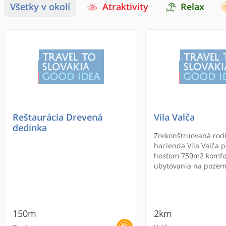
Všetky v okolí
Atraktivity
Relax
Reštaurácia Drevená
Vila Valča
dedinka
Zrekonštruovaná rod
hacienda Vila Valča 
hosťom 750m2 komfo
ubytovania na pozem
cca 2000m2 v peknom
lesoparku. Ubytovanie
Valča relax je vhodné
rodiny s deťmi, tak aj
150m
2km
kamarátov s maximá