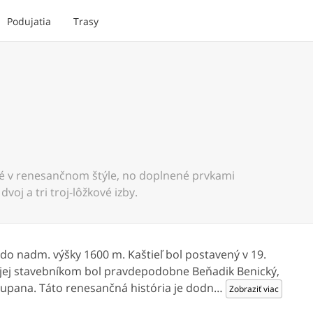
Podujatia
Trasy
é v renesančnom štýle, no doplnené prvkami
oj a tri troj-lôžkové izby.
 do nadm. výšky 1600 m. Kaštieľ bol postavený v 19.
a jej stavebníkom bol pravdepodobne Beňadik Benický,
župana. Táto renesančná história je dodn
…
Zobraziť viac