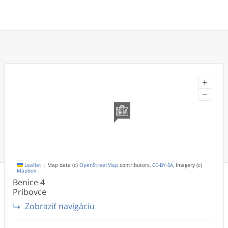
+
−
Leaflet
|
Map data (c)
OpenStreetMap
contributors,
CC-BY-SA
, Imagery (c)
Mapbox
Benice
4
Príbovce
Zobraziť navigáciu