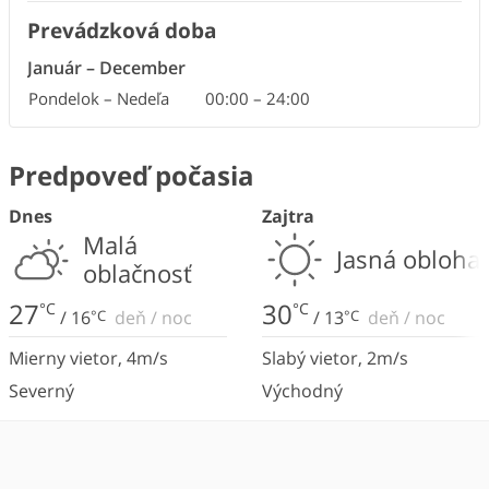
Prevádzková doba
Január
–
December
Pondelok – Nedeľa
00:00
–
24:00
Predpoveď počasia
Dnes
Zajtra
Malá
Jasná obloha
oblačnosť
27
30
°C
°C
/
16
°C
deň
/
noc
/
13
°C
deň
/
noc
Mierny vietor
,
4
m/s
Slabý vietor
,
2
m/s
Severný
Východný