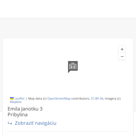
+
−
Leaflet
|
Map data (c)
OpenStreetMap
contributors,
CC-BY-SA
, Imagery (c)
Mapbox
Emila Janotku
3
Pribylina
Zobraziť navigáciu