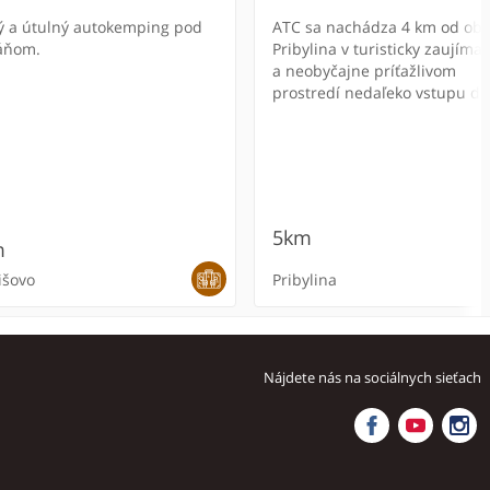
tulný autokemping pod
ATC sa nachádza 4 km od ob
áňom.
Pribylina v turisticky zaujím
a neobyčajne príťažlivom
prostredí nedaľeko vstupu do
Račkovej a Jamníckej doliny.
Návštevníci tu nájdu ideálne
podmienky pre vychádzky aj
náročnejšie túry do vrcholov 
dolín Západných Tatier.
5km
m
išovo
Pribylina
Nájdete nás na sociálnych sieťach