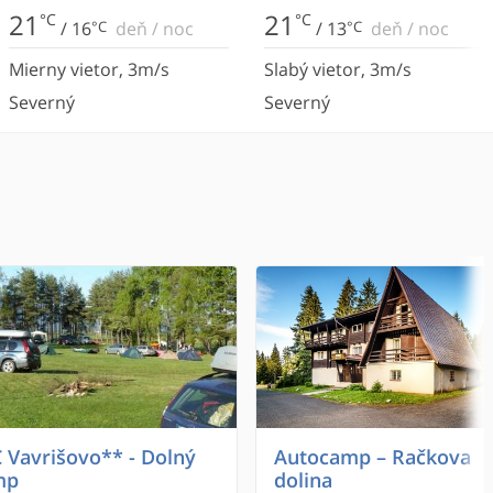
21
21
°C
°C
/
16
°C
deň
/
noc
/
13
°C
deň
/
noc
Mierny vietor
,
3
m/s
Slabý vietor
,
3
m/s
Severný
Severný
 Vavrišovo** - Dolný
Autocamp – Račkova
mp
dolina