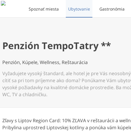
Spoznať miesta
Ubytovanie
Gastronómia
Penzión TempoTatry **
Penzión, Kúpele, Wellness, Reštaurácia
Vyžadujete vysoký štandard, ale hotel je pre Vás neosobný
cítiť sa pri tom príjemne ako doma? Ponúkame Vám ubytov
vysoké požiadavky na kvalitné domácke prostredie. Ba mož
WC, TV a chladničku.
Zľavy s Liptov Region Card: 10% ZĽAVA v reštaurácii a wel
Pribylina uprostred Liptovskej kotliny a ponúka vám kúpel