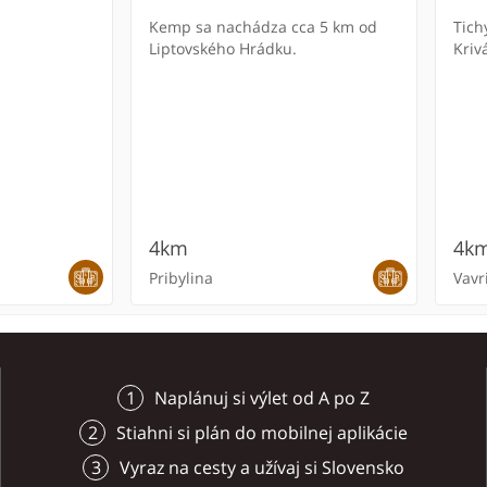
Kemp sa nachádza cca 5 km od
Tichý a ú
Liptovského Hrádku.
Kriv
4km
4k
Pribylina
Vavr
Naplánuj si výlet od A po Z
Stiahni si plán do mobilnej aplikácie
Vyraz na cesty a užívaj si Slovensko