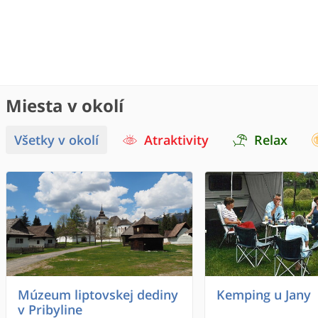
Miesta v okolí
Všetky v okolí
Atraktivity
Relax
Múzeum liptovskej dediny
Kemping u Jany
v Pribyline