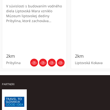
V súvislosti s budovaním vodného
diela Liptovská Mara vzniklo
Múzeum liptovskej dediny
Pribylina, ktoré zachováva
významné nehnuteľné pamiatky
zo zátopovej oblasti. Základný
kameň múzea bol položený v roku
1972 a skanzen bol otvorený pre
verejnosť v roku 1991.
2km
2km
Pribylina
Liptovská Kokava
PARTNERI