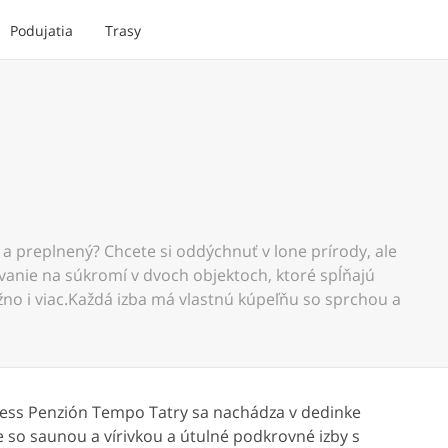
Podujatia
Trasy
 a preplnený? Chcete si oddýchnuť v lone prírody, ale
anie na súkromí v dvoch objektoch, ktoré spĺňajú
no i viac.Každá izba má vlastnú kúpeľňu so sprchou a
lness Penzión Tempo Tatry sa nachádza v dedinke
e so saunou a vírivkou a útulné podkrovné izby s