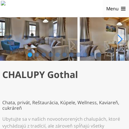
Menu
1
2
3
4
5
6
7
8
9
10
11
CHALUPY Gothal
Chata, privát, Reštaurácia, Kúpele, Wellness, Kaviareň,
cukráreň
Ubytujte sa v našich novootvorených chalupách, ktoré
vychádzajú z tradícií, ale zároveň spĺňajú všetky