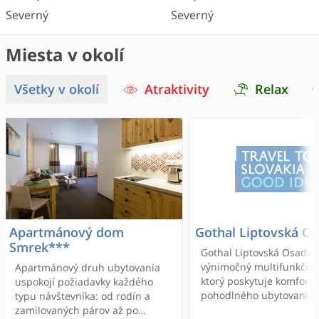
Severný
Severný
Miesta v okolí
Všetky v okolí
Atraktivity
Relax
Apartmánový dom
Gothal Liptovská O
Smrek***
Gothal Liptovská Osada 
výnimočný multifunkčný 
Apartmánový druh ubytovania
ktorý poskytuje komfort
uspokojí požiadavky každého
pohodlného ubytovania 
typu návštevníka: od rodín a
množstvo športových a
zamilovaných párov až po