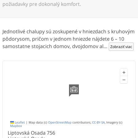
požiadavky pre dokonalý komfort.
Jednotlivé chalupy sú zoskupené v hniezdach s kruhovým
pôdorysom, pričom v jednom hniezde nájdete 6 – 10
samostatne stojacich domov, dvojdomov al
…
Zobraziť viac
+
−
Leaflet
|
Map data (c)
OpenStreetMap
contributors,
CC-BY-SA
, Imagery (c)
Mapbox
Liptovská Osada
756