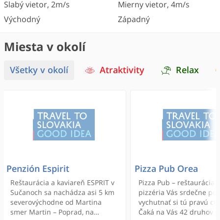
Slabý vietor
,
2
m/s
Mierny vietor
,
4
m/s
Východný
Západný
Miesta v okolí
Všetky v okolí
Atraktivity
Relax
Penzión Espirit
Pizza Pub Orea
Reštaurácia a kaviareň ESPRIT v
Pizza Pub – reštaurácia 
Sučanoch sa nachádza asi 5 km
pizzéria Vás srdečne po
severovýchodne od Martina
vychutnať si tú pravú ch
smer Martin – Poprad, na
Čaká na Vás 42 druhov p