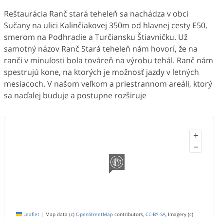
Reštaurácia Ranč stará teheleň sa nachádza v obci
Sučany na ulici Kalinčiakovej 350m od hlavnej cesty E50,
smerom na Podhradie a Turčiansku Štiavničku. Už
samotný názov Ranč Stará teheleň nám hovorí, že na
ranči v minulosti bola továreň na výrobu tehál. Ranč nám
spestrujú kone, na ktorých je možnosť jazdy v letných
mesiacoch. V našom veľkom a priestrannom areáli, ktorý
sa naďalej buduje a postupne rozširuje
+
−
Leaflet
|
Map data (c)
OpenStreetMap
contributors,
CC-BY-SA
, Imagery (c)