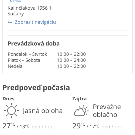
Mapbox
Kalinčiakova 1956
1
Sučany
Zobraziť navigáciu
Prevádzková doba
Pondelok – Štvrtok
10:00
–
22:00
Piatok – Sobota
10:00
–
24:00
Nedeľa
10:00
–
22:00
Predpoveď počasia
Dnes
Zajtra
Prevažne
Jasná obloha
oblačno
27
29
°C
°C
/
13
°C
deň
/
noc
/
17
°C
deň
/
noc