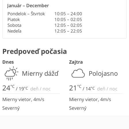
Január
–
December
Pondelok – Štvrtok
10:05
–
24:00
Piatok
10:05
–
02:05
Sobota
12:05
–
02:05
Nedeľa
12:05
–
22:05
Predpoveď počasia
Dnes
Zajtra
Mierny dážď
Polojasno
24
21
°C
°C
/
19
°C
deň
/
noc
/
14
°C
deň
/
noc
Mierny vietor
,
4
m/s
Mierny vietor
,
4
m/s
Severný
Severný