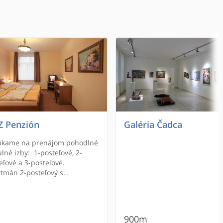
Z Penzión
Galéria Čadca
úkame na prenájom pohodlné
ulné izby: 1-posteľové, 2-
eľové a 3-posteľové.
tmán 2-posteľový s
telkou, Apartmán 3-posteľový
ístelkou. Súčasťou každej izby
ociálne zariadenie, kde je WC,
ha alebo vaňa V penzióne je
900m
aurácia s kapacitou 60 miest,