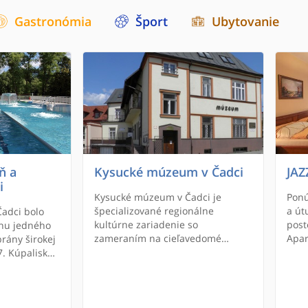
Gastronómia
Šport
Ubytovanie
ň a
Kysucké múzeum v Čadci
JAZ
i
Kysucké múzeum v Čadci je
Pon
špecializované regionálne
a út
Čadci bolo
kultúrne zariadenie so
post
hu jedného
zameraním na cieľavedomé
Apar
brány širokej
zhromažďovanie, ochranu,
prís
7. Kúpalisko
vedecké a odborné spracovávanie
s pr
hu teplých
a sprístupňovanie hmotných
je s
dokladov so zameraním na
sprc
múzejnú dokumentáciu vývoja
rešt