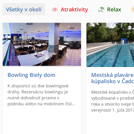
Všetky v okolí
Atraktivity
Relax
Bowling Biely dom
Mestská plaváre
kúpalisko v Čadc
K dispozícií sú dve bowlingové
dráhy. Rezerváciu bowlingu je
Mestské kúpalisko v 
nutné dohodnúť priamo v
vybudované v priebe
podniku alebo na mobilnom čísle
roka a otvorilo svoje 
0902 135 317.
verejnosti 1. júla 201
je otvorené v priebe
letných mesiacov.