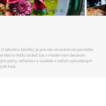
1
2
3
4
 či lahodnú kávičku. Je pre vás otvorená od pondelka
še deti si môžu stráviť čas v modernom detskom
ých párty, večierkov a svadieb v našich vyhradených
2.00 hod.