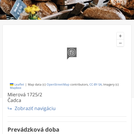
+
−
Leaflet
|
Map data (c)
OpenStreetMap
contributors,
CC-BY-SA
, Imagery (c)
Mapbox
Mierová
1725/2
Čadca
Zobraziť navigáciu
Prevádzková doba