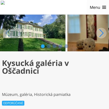
Menu
1
2
3
4
5
Kysucká galéria v
Oščadnici
Múzeum, galéria, Historická pamiatka
ODPORÚČANÉ