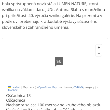
bola sprístupnená nová stála LUMEN NATURE, ktorá
vznilka na základe daru JUDr. Antona Blahu s manželkou
pri príležitosti 40. výročia vzniku galérie. Na prízemí a v
podkroví prebiehajú krátkodobé výstavy súčasného
slovenského i zahraničného umenia.
+
−
Leaflet
|
Map data (c)
OpenStreetMap
contributors,
CC-BY-SA
, Imagery (c)
Mapbox
Oščadnica
13
Oščadnica
Nachádza sa cca 100 metrov od kruhového objazdu
(ľavý východ) na začiatku obce Oščadnica.