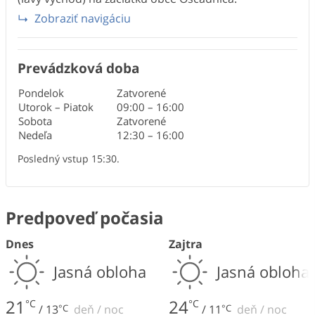
Zobraziť navigáciu
Prevádzková doba
Pondelok
Zatvorené
Utorok – Piatok
09:00
–
16:00
Sobota
Zatvorené
Nedeľa
12:30
–
16:00
Posledný vstup 15:30.
Predpoveď počasia
Dnes
Zajtra
Jasná obloha
Jasná obloha
21
24
°C
°C
/
13
°C
deň
/
noc
/
11
°C
deň
/
noc