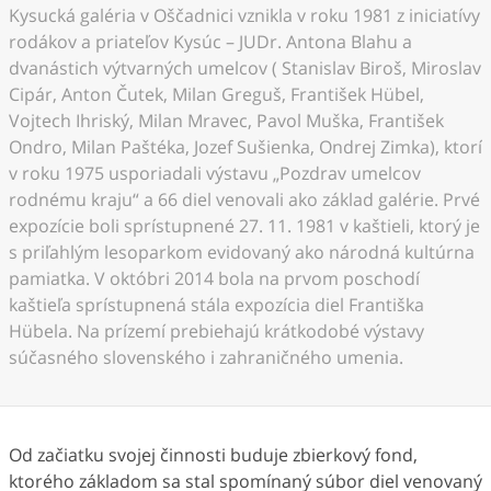
Kysucká galéria v Oščadnici vznikla v roku 1981 z iniciatívy
rodákov a priateľov Kysúc – JUDr. Antona Blahu a
dvanástich výtvarných umelcov ( Stanislav Biroš, Miroslav
Cipár, Anton Čutek, Milan Greguš, František Hübel,
Vojtech Ihriský, Milan Mravec, Pavol Muška, František
Ondro, Milan Paštéka, Jozef Sušienka, Ondrej Zimka), ktorí
v roku 1975 usporiadali výstavu „Pozdrav umelcov
rodnému kraju“ a 66 diel venovali ako základ galérie. Prvé
expozície boli sprístupnené 27. 11. 1981 v kaštieli, ktorý je
s priľahlým lesoparkom evidovaný ako národná kultúrna
pamiatka. V októbri 2014 bola na prvom poschodí
kaštieľa sprístupnená stála expozícia diel Františka
Hübela. Na prízemí prebiehajú krátkodobé výstavy
súčasného slovenského i zahraničného umenia.
Od začiatku svojej činnosti buduje zbierkový fond,
ktorého základom sa stal spomínaný súbor diel venovaný