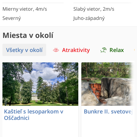
Mierny vietor
,
4
m/s
Slabý vietor
,
2
m/s
Severný
Juho-západný
Miesta v okolí
Všetky v okolí
Atraktivity
Relax
Kaštieľ s lesoparkom v
Bunkre II. svetovej 
Oščadnici