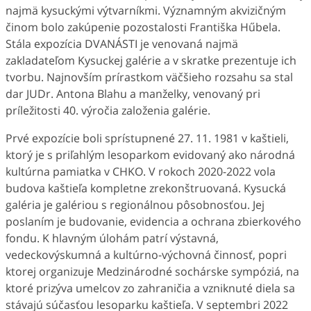
najmä kysuckými výtvarníkmi. Významným akvizičným
činom bolo zakúpenie pozostalosti Františka Hűbela.
Stála expozícia DVANÁSTI je venovaná najmä
zakladateľom Kysuckej galérie a v skratke prezentuje ich
tvorbu. Najnovším prírastkom väčšieho rozsahu sa stal
dar JUDr. Antona Blahu a manželky, venovaný pri
príležitosti 40. výročia založenia galérie.
Prvé expozície boli sprístupnené 27. 11. 1981 v kaštieli,
ktorý je s priľahlým lesoparkom evidovaný ako národná
kultúrna pamiatka v CHKO. V rokoch 2020-2022 vola
budova kaštieľa kompletne zrekonštruovaná. Kysucká
galéria je galériou s regionálnou pôsobnosťou. Jej
poslaním je budovanie, evidencia a ochrana zbierkového
fondu. K hlavným úlohám patrí výstavná,
vedeckovýskumná a kultúrno-výchovná činnosť, popri
ktorej organizuje Medzinárodné sochárske sympóziá, na
ktoré prizýva umelcov zo zahraničia a vzniknuté diela sa
stávajú súčasťou lesoparku kaštieľa. V septembri 2022