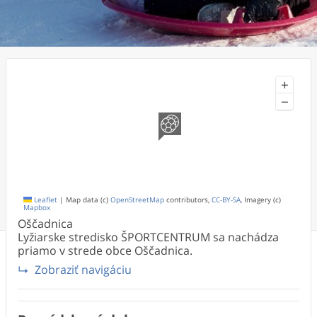
+
−
Leaflet
|
Map data (c)
OpenStreetMap
contributors,
CC-BY-SA
, Imagery (c)
Mapbox
Oščadnica
Lyžiarske stredisko ŠPORTCENTRUM sa nachádza
priamo v strede obce Oščadnica.
Zobraziť navigáciu