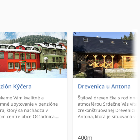
zión Kýčera
Drevenica u Antona
kame Vám kvalitné a
Štýlová drevenička s rodinno
emné ubytovanie v penzióne
atmosférou Srdečne Vás víta
ra, ktorý sa nachádza v
zrekonštruovanej Drevenici u
m centre obce Oščadnica.
Antona, ktorá je situovaná v s
jšie hory Kysuckých Beskýd
malebnej obce Oščadnica.
ytujú oddych a relax počas
Jedinečná poloha - v prekrásn
kých ročných období.
prírode regiónu horných Kysú
400m