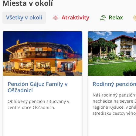
Miesta v okolí
Všetky v okolí
Atraktivity
Relax
Penzión Gájuz Family v
Rodinný penzión
Oščadnici
Náš rodinný penzión
nachádza na severe S
Obľúbený penzión situovaný v
regióne Kysuce, v z
centre obce Oščadnica.
stredisku cestovného
SUN PARADISE a v z
PARADISE Oščadnica 
Hľadáte ubytovanie v