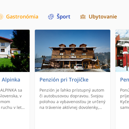
Gastronómia
Šport
Ubytovanie
 Alpinka
Penzión pri Trojičke
Pen
 ALPINKA sa
Penzión je ľahko prístupný autom
Ponú
lovenska, v
či autobusovou dopravou. Svojou
príj
námom
polohou a vybavenosťou je určený
Kyče
 ruchu v lete
na trávenie aktívnej dovolenky,
samo
ime SNOW
relax i rodinné pobyty. Penzión
Tuna
Veľká Rača.
pozostáva z modernej päť
posk
 penzióne, či
podlažnej budovy. Návštevníkom
všet