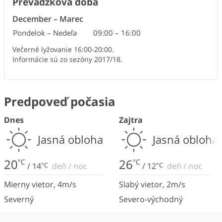
Prevádzková doba
December
–
Marec
Pondelok – Nedeľa
09:00
–
16:00
Večerné lyžovanie 16:00-20:00.
Informácie sú zo sezóny 2017/18.
Predpoveď počasia
Dnes
Zajtra
Jasná obloha
Jasná obloha
20
26
°C
°C
/
14
°C
deň
/
noc
/
12
°C
deň
/
noc
Mierny vietor
,
4
m/s
Slabý vietor
,
2
m/s
Severný
Severo-východný