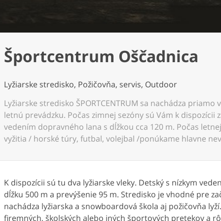
Športcentrum Oščadnica
Lyžiarske stredisko, Požičovňa, servis, Outdoor
Lyžiarske stredisko ŠPORTCENTRUM sa nachádza priamo v 
letnú prevádzku. Počas zimnej sezóny sú Vám k dispozícii zat
vedením dopravného lana s dĺžkou cca 120 m. Počas letn
vyžitia / horské túry, futbal, volejbal /ponúkame hlavne n
K dispozícii sú tu dva lyžiarske vleky. Detský s nízkym v
dĺžku 500 m a prevýšenie 95 m. Stredisko je vhodné pre zač
nachádza lyžiarska a snowboardová škola aj požičovňa lyž
firemných, školských alebo iných športových pretekov a r