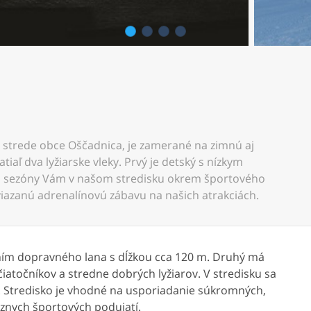
1
2
3
4
strede obce Oščadnica, je zamerané na zimnú aj
iaľ dva lyžiarske vleky. Prvý je detský s nízkym
ej sezóny Vám v našom stredisku okrem športového
eviazanú adrenalínovú zábavu na našich atrakciách.
edením dopravného lana s dĺžkou cca 120 m. Druhý má
iatočníkov a stredne dobrých lyžiarov. V stredisku sa
í. Stredisko je vhodné na usporiadanie súkromných,
ôznych športových podujatí.