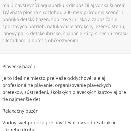
majú návštevníci aquaparku k dispozícii aj vonkajší areál.
Trávnatá plocha s rozlohou 200 m² v prírodnej scenérii
ponúka detský bazén, športové ihriská a zapožičanie
športových potrieb, nafukovacie atrakcie, lezeckú stenu,
lanový park, detské ihrisko, šliapacie káry, slnečnú terasu
s ležadlami a bufet s občerstvením.
Plavecký bazén
Je to ideálne miesto pre Vaše oddychové, ale aj
profesionálne plávanie, organizovanie plaveckých
pretekov, sústredení, školských plaveckých kurzov aj pre
tie najmenšie deti.
Relaxačný bazén
Vodný svet ponúka pre návštevníkov vodné atrakcie
rôzneho druhu.