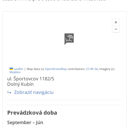
+
−
Leaflet
|
Map data (c)
OpenStreetMap
contributors,
CC-BY-SA
, Imagery (c)
Mapbox
ul. Športovcov
1182/5
Dolný Kubín
Zobraziť navigáciu
Prevádzková doba
September
–
Jún