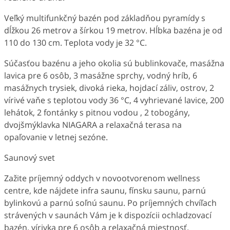
Veľký multifunkčný bazén pod základňou pyramídy s
dĺžkou 26 metrov a šírkou 19 metrov. Hĺbka bazéna je od
110 do 130 cm. Teplota vody je 32 °C.
Súčasťou bazénu a jeho okolia sú bublinkovače, masážna
lavica pre 6 osôb, 3 masážne sprchy, vodný hríb, 6
masážnych trysiek, divoká rieka, hojdací záliv, ostrov, 2
vírivé vaňe s teplotou vody 36 °C, 4 vyhrievané lavice, 200
lehátok, 2 fontánky s pitnou vodou , 2 tobogány,
dvojšmýklavka NIAGARA a relaxačná terasa na
opaľovanie v letnej sezóne.
Saunový svet
Zažite príjemný oddych v novootvorenom wellness
centre, kde nájdete infra saunu, fínsku saunu, parnú
bylinkovú a parnú soľnú saunu. Po príjemných chvíľach
strávených v saunách Vám je k dispozícii ochladzovací
bazén, vírivka pre 6 osôb a relaxačná miestnosť.