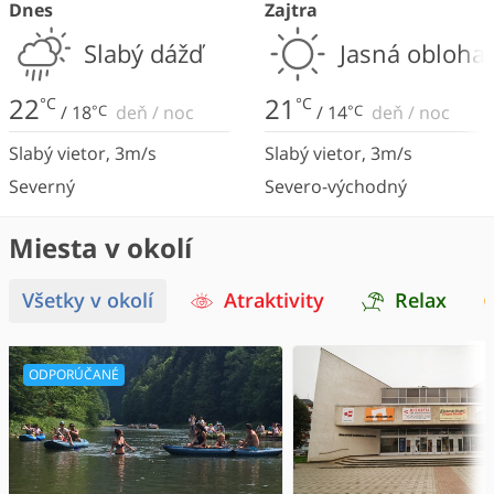
Dnes
Zajtra
Slabý dážď
Jasná obloha
22
21
°C
°C
/
18
°C
deň
/
noc
/
14
°C
deň
/
noc
Slabý vietor
,
3
m/s
Slabý vietor
,
3
m/s
Severný
Severo-východný
Miesta v okolí
Všetky v okolí
Atraktivity
Relax
ODPORÚČANÉ