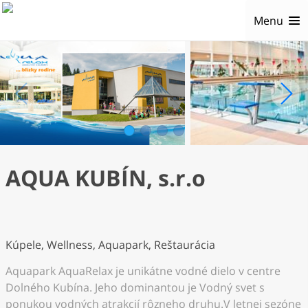
Menu
1
2
3
4
AQUA KUBÍN, s.r.o
Kúpele, Wellness, Aquapark, Reštaurácia
Aquapark AquaRelax je unikátne vodné dielo v centre
Dolného Kubína. Jeho dominantou je Vodný svet s
ponukou vodných atrakcií rôzneho druhu.V letnej sezóne