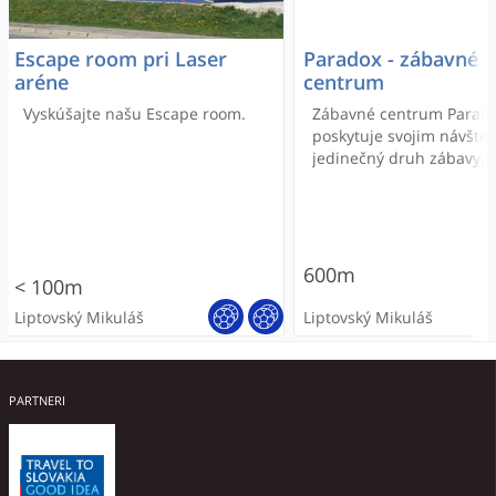
Escape room pri Laser
Paradox - zábavné
aréne
centrum
Vyskúšajte našu Escape room.
Zábavné centrum Parad
poskytuje svojim návšte
jedinečný druh zábavy.
600m
< 100m
Liptovský Mikuláš
Liptovský Mikuláš
PARTNERI