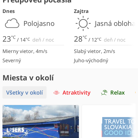
Dnes
Zajtra
Polojasno
Jasná obloha
23
28
°C
°C
/
14
°C
deň
/
noc
/
12
°C
deň
/
noc
Mierny vietor
,
4
m/s
Slabý vietor
,
2
m/s
Severný
Juho-východný
Miesta v okolí
Všetky v okolí
Atraktivity
Relax