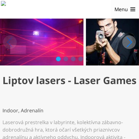
Menu
1
2
3
4
Liptov lasers - Laser Games
Indoor, Adrenalín
Laserová prestrelka v labyrinte, kolektívna zábavno-
dobrodružná hra, ktorá očarí všetkých priaznivcov
adrenalínu a aktívneho oddychu. Indoorová aktivita -