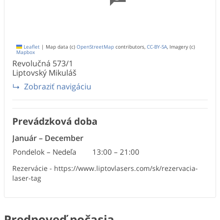
Leaflet
|
Map data (c)
OpenStreetMap
contributors,
CC-BY-SA
, Imagery (c)
Mapbox
Revolučná
573/1
Liptovský Mikuláš
Zobraziť navigáciu
Prevádzková doba
Január
–
December
Pondelok – Nedeľa
13:00
–
21:00
Rezervácie - https://www.liptovlasers.com/sk/rezervacia-
laser-tag
Predpoveď počasia