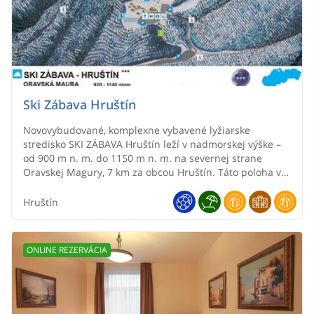
Ski Zábava Hruštín
Novovybudované, komplexne vybavené lyžiarske
stredisko SKI ZÁBAVA Hruštín leží v nadmorskej výške –
od 900 m n. m. do 1150 m n. m. na severnej strane
Oravskej Magury, 7 km za obcou Hruštín. Táto poloha v
kombinácii s účinným systémom umelého zasnežovania
zabezpečuje stredisku nielen vynikajúce snehové
Hruštín
podmienky počas celej lyžiarskej sezóny, ale umožňuje
našim návštevníkom zažiť aj nezabudnuteľnú jarnú
lyžovačku. Neodmysliteľnou súčasťou strediska je
ONLINE REZERVÁCIA
skiservis, požičovňa lyžiarskeho výstroja aj detská škôlka
pre najmenších. Poskytujeme tiež služby inštruktora pre
individuálnu i kolektívnu výučbu