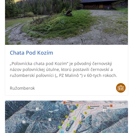
Chata Pod Kozím
„Poľovnícka chata pod Kozím“ je pôvodný černovský
názov poľovníckej útulne, ktorú postavili černovskí a
ružomberskí poľovníci („ PZ Malinô “) v 60-tych rokoch.
Ružomberok