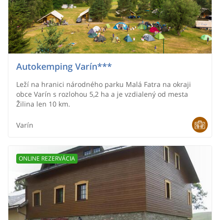
nájdete vo vzdialenosti do 30 km. Veríme, že v našich
priestoroch strávite príjemné chvíle, či už ako hostia
alebo pri posedeniach v kruhu svojich najbližších pri
životných jubileách alebo firemných akciách.
Autokemping Varín***
Leží na hranici národného parku Malá Fatra na okraji
obce Varín s rozlohou 5,2 ha a je vzdialený od mesta
Žilina len 10 km.
Varín
ONLINE REZERVÁCIA