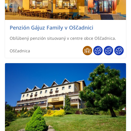
Penzión Gájuz Family v Oščadnici
Obľúbený penzión situovaný v centre obce Oščadnica.
Oščadnica