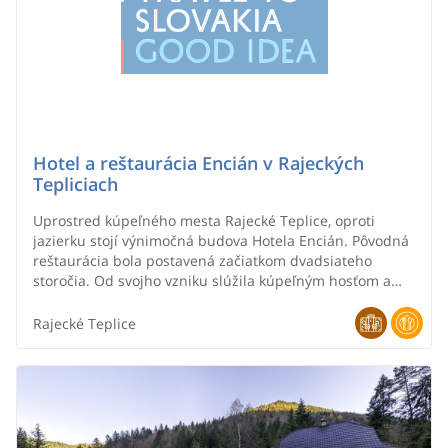
Hotel a reštaurácia Encián v Rajeckých
Tepliciach
Uprostred kúpeľného mesta Rajecké Teplice, oproti
jazierku stojí výnimočná budova Hotela Encián. Pôvodná
reštaurácia bola postavená začiatkom dvadsiateho
storočia. Od svojho vzniku slúžila kúpeľným hosťom a
návštevníkom Rajeckých Teplíc, ktorí sa tu stretávali pri
hudbe, tanečných zábavách a spoločenských
Rajecké Teplice
podujatiach.Najrozsiahlejšia rekonštrukcia hotela bola
ukončená v roku 2011 po šiestich rokoch komplexnej
prestavby. Výnimočnosť mu dala akademická maliarka
Daniela Krajčová, ktorá na fasádach vyjadrila oslavu
života.