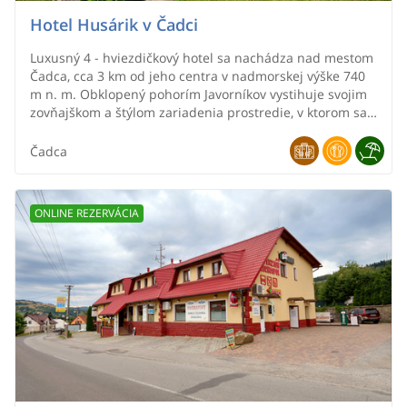
Hotel Husárik v Čadci
Luxusný 4 - hviezdičkový hotel sa nachádza nad mestom
Čadca, cca 3 km od jeho centra v nadmorskej výške 740
m n. m. Obklopený pohorím Javorníkov vystihuje svojim
zovňajškom a štýlom zariadenia prostredie, v ktorom sa
nachádza.
Čadca
ONLINE REZERVÁCIA