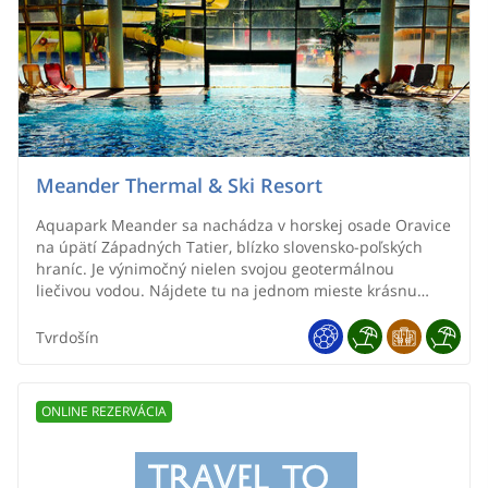
Meander Thermal & Ski Resort
Aquapark Meander sa nachádza v horskej osade Oravice
na úpätí Západných Tatier, blízko slovensko-poľských
hraníc. Je výnimočný nielen svojou geotermálnou
liečivou vodou. Nájdete tu na jednom mieste krásnu
tatranskú prírodu a zároveň veľa zábavy pre celú rodinu.
Nachádza sa tu: Aquapark, Ski Park a ubytovanie.
Tvrdošín
ONLINE REZERVÁCIA