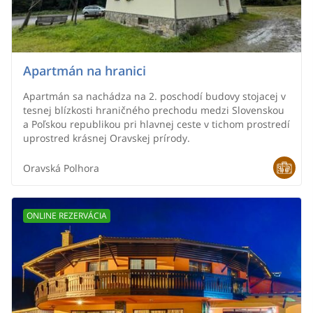
Apartmán na hranici
Apartmán sa nachádza na 2. poschodí budovy stojacej v
tesnej blízkosti hraničného prechodu medzi Slovenskou
a Poľskou republikou pri hlavnej ceste v tichom prostredí
uprostred krásnej Oravskej prírody.
Oravská Polhora
ONLINE REZERVÁCIA