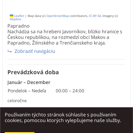
Leaflet
|
Map data (c)
OpenStreetMap
contributors,
CC-BY-SA
, Imagery (c)
Mapbox
Papradno
Nachádza sa na hrebeni Javorníkov, blízko hranice s
Českou republikou, na rozmedzí obcí Makov a
Papradno, Žilinského a Trenčianskeho kraja.
Zobraziť navigáciu
Prevádzková doba
Január
–
December
Pondelok – Nedeľa
00:00
–
24:00
celoročne
Používaním týchto stránok súhlasíte s používaním
cookies, pomocou ktorých vylepšujeme naše služby.
Predpoveď počasia