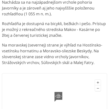
Nachádza sa na najzápadnejšom vrchole pohoria
Javorníky a je zároveň aj jeho najvyšššie položenou
rozhľadňou (1 055 m n. m.).
Rozhľadňa je dostupná na bicykli, bežkách i pešo. Prístup
je možný z rekreačného strediska Makov - Kasárne po
žltej a červenej turistickej značke.
Na moravskej (severnej) strane je výhľad na Hostínsko-
vsetínsku hornatinu a Moravsko-sliezske Beskydy. Na
slovenskej strane zase vidno vrcholy Javorníkov,
Strážovských vrchov, Súľovských skál a Malej Fatry.
+
−