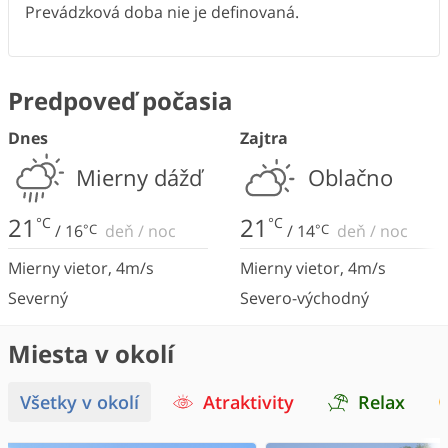
Prevádzková doba nie je definovaná.
Predpoveď počasia
Dnes
Zajtra
Mierny dážď
Oblačno
21
21
°C
°C
/
16
°C
deň
/
noc
/
14
°C
deň
/
noc
Mierny vietor
,
4
m/s
Mierny vietor
,
4
m/s
Severný
Severo-východný
Miesta v okolí
Všetky v okolí
Atraktivity
Relax