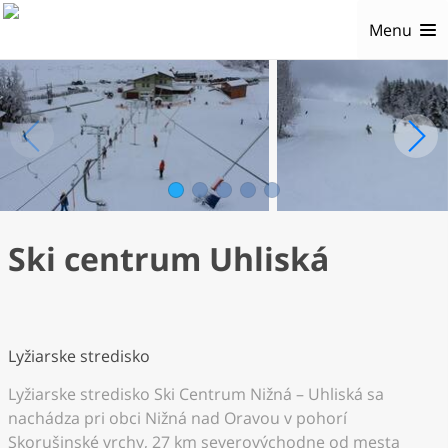
Menu
1
2
3
4
5
Ski centrum Uhliská
Lyžiarske stredisko
Lyžiarske stredisko Ski Centrum Nižná – Uhliská sa
nachádza pri obci Nižná nad Oravou v pohorí
Skorušinské vrchy, 27 km severovýchodne od mesta