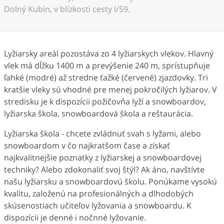
Dolný Kubín, v blízkosti cesty I/59.
Lyžiarsky areál pozostáva zo 4 lyžiarskych vlekov. Hlavný
vlek má dĺžku 1400 m a prevýšenie 240 m, sprístupňuje
ľahké (modré) až stredne ťažké (červené) zjazdovky. Tri
kratšie vleky sú vhodné pre menej pokročilých lyžiarov. V
stredisku je k dispozícii požičovňa lyží a snowboardov,
lyžiarska škola, snowboardová škola a reštaurácia.
Lyžiarska škola - chcete zvládnuť svah s lyžami, alebo
snowboardom v čo najkratšom čase a získať
najkvalitnejšie poznatky z lyžiarskej a snowboardovej
techniky? Alebo zdokonaliť svoj štýl? Ak áno, navštívte
našu lyžiarsku a snowboardovú školu. Ponúkame vysokú
kvalitu, založenú na profesionálných a dlhodobých
skúsenostiach učiteľov lyžovania a snowboardu. K
dispozícii je denné i nočnné lyžovanie.