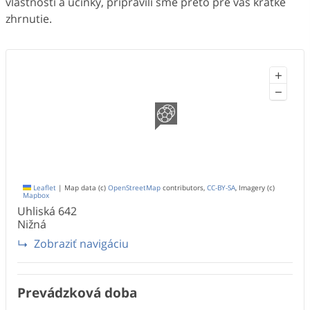
vlastnosti a účinky, pripravili sme preto pre vás krátke
zhrnutie.
+
−
Leaflet
|
Map data (c)
OpenStreetMap
contributors,
CC-BY-SA
, Imagery (c)
Mapbox
Uhliská
642
Nižná
Zobraziť navigáciu
Prevádzková doba