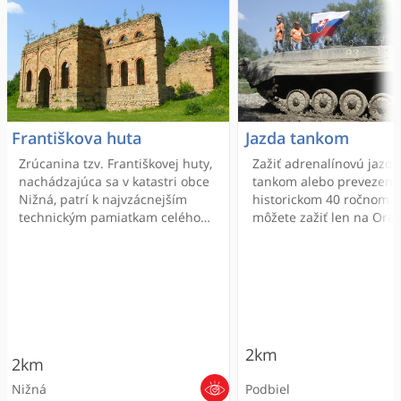
Františkova huta
Jazda tankom
Zrúcanina tzv. Františkovej huty,
Zažiť adrenalínovú jazd
nachádzajúca sa v katastri obce
tankom alebo prevezeni
Nižná, patrí k najvzácnejším
historickom 40 ročnom 
technickým pamiatkam celého
môžete zažiť len na Orav
oravského regiónu. Historická
Podbiel. Len na objedná
železiareň, ktorá sa využívala v
rokoch 1836 – 1863, je totiž
mimoriadne cenným dokladom
o rozvinutej priemyselnej výrobe
na Orave v období priemyselnej
revolúcie a industrializácie.
2km
Stavba je zaujímavá i
2km
vynikajúcou architektúrou. Do
Nižná
Podbiel
dnešnej doby sa zachovala