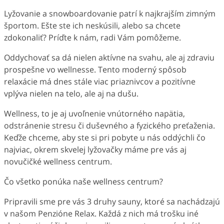
Lyžovanie a snowboardovanie patrí k najkrajším zimným
športom. Ešte ste ich neskúsili, alebo sa chcete
zdokonaliť? Príďte k nám, radi Vám pomôžeme.
Oddychovať sa dá nielen aktívne na svahu, ale aj zdraviu
prospešne vo wellnesse. Tento moderný spôsob
relaxácie má dnes stále viac priaznivcov a pozitívne
vplýva nielen na telo, ale aj na dušu.
Wellness, to je aj uvoľnenie vnútorného napätia,
odstránenie stresu či duševného a fyzického preťaženia.
Keďže chceme, aby ste si pri pobyte u nás oddýchli čo
najviac, okrem skvelej lyžovačky máme pre vás aj
novučičké wellness centrum.
Čo všetko ponúka naše wellness centrum?
Pripravili sme pre vás 3 druhy sauny, ktoré sa nachádzajú
v našom Penzióne Relax. Každá z nich má trošku iné