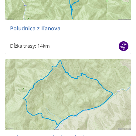
Poludnica z Iľanova
Dĺžka trasy
:
14km