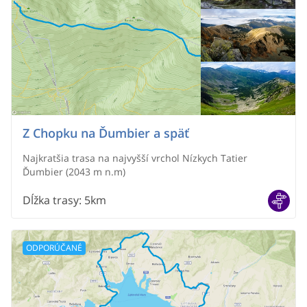
Z Chopku na Ďumbier a späť
Najkratšia trasa na najvyšší vrchol Nízkych Tatier
Ďumbier (2043 m n.m)
Dĺžka trasy
:
5km
ODPORÚČANÉ