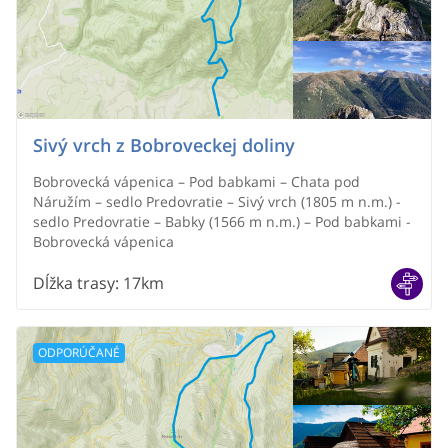
Sivý vrch z Bobroveckej doliny
Bobrovecká vápenica – Pod babkami – Chata pod
Náružím – sedlo Predovratie – Sivý vrch (1805 m n.m.) -
sedlo Predovratie – Babky (1566 m n.m.) – Pod babkami -
Bobrovecká vápenica
Dĺžka trasy
:
17km
ODPORÚČANÉ