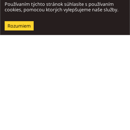
Používaním týchto stránok súhlasíte s používaním
cookies, pomocou ktorých vylepšujeme naše služby.
Náučný chodník Bacúch - Boca
Rozumiem
Bacúch – Bacúšske sedlo (1315 m n.m.) – Vyšná Boca
Dĺžka trasy
:
14km
Náučný chodník Medvedia cesta