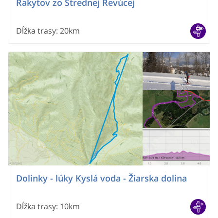
Rakytov zo Strednej Revúcej
Dĺžka trasy
:
20km
Dolinky - lúky Kyslá voda - Žiarska dolina
Dĺžka trasy
:
10km