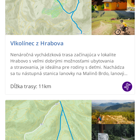
Vlkolínec z Hrabova
Nenáročná vychádzková trasa začínajúca v lokalite
Hrabovo s veľmi dobrými možnosťami ubytovania
a stravovania, je ideálna pre rodiny s deťmi. Nachádza
sa tu nástupná stanica lanovky na Malinô Brdo, lanový
park Tarzánia ako aj vodná nádrž s možnosťou
člnkovania. Trasa nás dovedie ku klenotu celého regiónu,
Dĺžka trasy
:
11km
chránenej lokalite UNESCO - podhorskej osade Vlkolínec
(720 m n.m.). Táto historická oblasť je vyhľadávaným
miestom turistov z celéh sveta. Trasa začína na
parkovisku pri údolnej stanici lanovky na žltej značke,
ktorá vedie smerom ku miestnej Kalvárii a ďalej
pokračuje po modrej značke na známe Vlkolínske lúky,
kde sa ponúkajú výhľady na majestátne skalné útvary
a okolité pohoria. Mierne stúpanie na rázcestie Pod