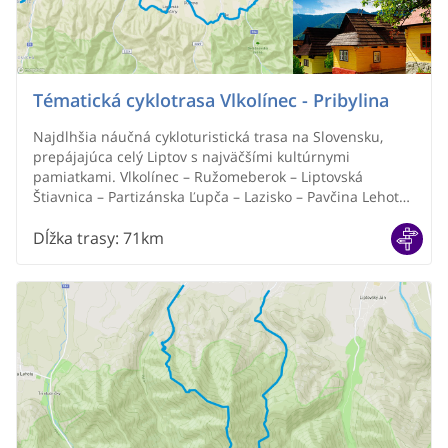
Tématická cyklotrasa Vlkolínec - Pribylina
Najdlhšia náučná cykloturistická trasa na Slovensku,
prepájajúca celý Liptov s najväčšími kultúrnymi
pamiatkami. Vlkolínec – Ružomeberok – Liptovská
Štiavnica – Partizánska Ľupča – Lazisko – Pavčina Lehota
– Závažná Poruba – Liptovský Ján – Liptovský Hrádok –
Liptovský Peter – Podbanské
Dĺžka trasy
:
71km