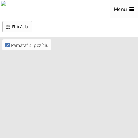
Menu
Filtrácia
Turistické trasy, Cyklistické trasy, Trasy pre bežky, Náučné chodníky, Ostatné trasy
Pamätať si pozíciu