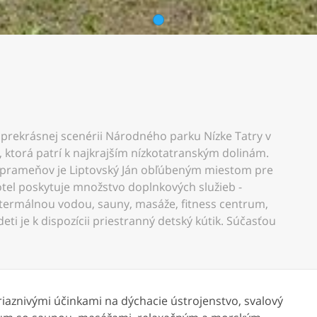
1
v prekrásnej scenérii Národného parku Nízke Tatry v
, ktorá patrí k najkrajším nízkotatranským dolinám.
 prameňov je Liptovský Ján obľúbeným miestom pre
tel poskytuje množstvo doplnkových služieb -
 termálnou vodou, sauny, masáže, fitness centrum,
deti je k dispozícii priestranný detský kútik. Súčasťou
iaznivými účinkami na dýchacie ústrojenstvo, svalový