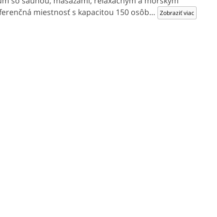
trum so saunou, masážami, relaxačným a morským
onferenčná miestnosť s kapacitou 150 osôb
…
Zobraziť viac