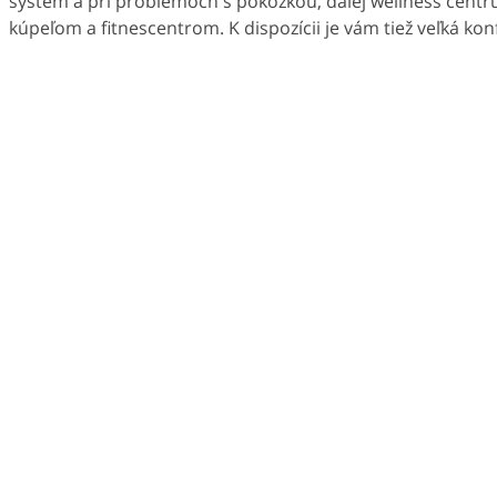
systém a pri problémoch s pokožkou, ďalej wellness cen
kúpeľom a fitnescentrom. K dispozícii je vám tiež veľká k