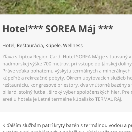
Hotel*** SOREA Máj ***
Hotel, Reštaurácia, Kúpele, Wellness
Zľava s Liptov Region Card: Hotel SOREA Máj je situovaný 
nadmorskej výške 700 metrov, pri vstupe do Jánskej doliny
Práve vďaka bohatému výskytu termálnych a minerálnych
kúpeľné a rekreačné pobyty. Okrem ubytovacích služieb ho
reštauráciu, kongresové priestory, dva vnútorné bazény s
biliard, stolný futbal, široký výber spoločenských hier. Pre 
areálu hotela je Letné termálne kúpalisko TERMAL RAJ.
K ďalším službám patrí krytý bazén s termálnou vodou a pr