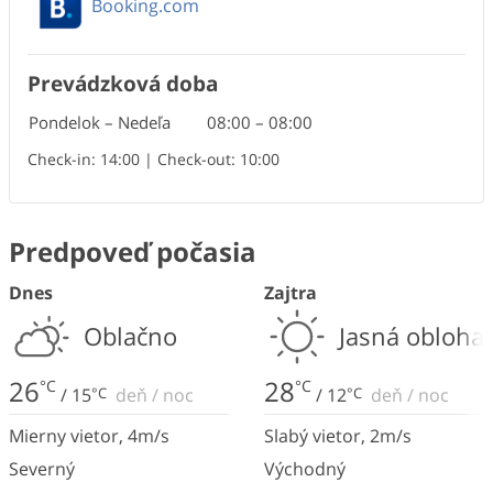
Booking.com
Prevádzková doba
Pondelok – Nedeľa
08:00
–
08:00
Check-in: 14:00 | Check-out: 10:00
Predpoveď počasia
Dnes
Zajtra
Oblačno
Jasná obloha
26
28
°C
°C
/
15
°C
deň
/
noc
/
12
°C
deň
/
noc
Mierny vietor
,
4
m/s
Slabý vietor
,
2
m/s
Severný
Východný