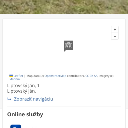
+
−
Leaflet
|
Map data (c)
OpenStreetMap
contributors,
CC-BY-SA
, Imagery (c)
Mapbox
Liptovský Ján,
1
Liptovský Ján,
Zobraziť navigáciu
Online služby