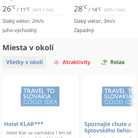
26
28
°C
°C
/
11
°C
deň
/
noc
/
14
°C
deň
/
noc
Slabý vietor
,
2
m/s
Slabý vietor
,
3
m/s
Juho-východný
Západný
Miesta v okolí
Všetky v okolí
Atraktivity
Relax
Hotel KLAR***
Spoznajte chute a v
liptovského liehova
Hotel Klar sa nachádza 1 km od