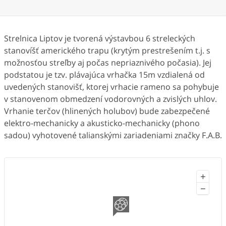
Strelnica Liptov je tvorená výstavbou 6 streleckých
stanovíšť amerického trapu (krytým prestrešením t.j. s
možnosťou streľby aj počas nepriaznivého počasia). Jej
podstatou je tzv. plávajúca vrhačka 15m vzdialená od
uvedených stanovišť, ktorej vrhacie rameno sa pohybuje
v stanovenom obmedzení vodorovných a zvislých uhlov.
Vrhanie terčov (hlinených holubov) bude zabezpečené
elektro-mechanicky a akusticko-mechanicky (phono
sadou) vyhotovené talianskými zariadeniami značky F.A.B.
+
−