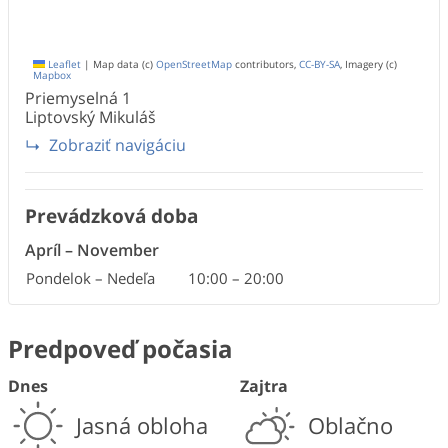
Leaflet
|
Map data (c)
OpenStreetMap
contributors,
CC-BY-SA
, Imagery (c)
Mapbox
Priemyselná
1
Liptovský Mikuláš
Zobraziť navigáciu
Prevádzková doba
Apríl
–
November
Pondelok – Nedeľa
10:00
–
20:00
Predpoveď počasia
Dnes
Zajtra
Jasná obloha
Oblačno