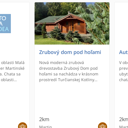
Zrubový dom pod hoľami
Aut
 oblasti Malá
Nová moderná zrubová
V ob
tier Martinské
drevostavba Zrubový Dom pod
prev
a. Chata sa
hoľami sa nachádza v krásnom
ubyt
 oblasti
prostredí Turčianskej Kotliny
chat
ny. Na
priamo v prírode Malej Fatry, vo
kara
 veranda,
vzdialenosti 3 km od mesta
soci
estnosť s
Martin v Žilinskom kraji, kde je aj
vodo
lňa a WC.
známe lyžiarske stredisko
tesn
Martinské Hole (Winter Park
potr
Martinky). V susednom objekte je
auto
2km
2k
možnosť stravovania
baz
(Pohostinstvo Jedľoviny). Výhodou
Martin
Mart