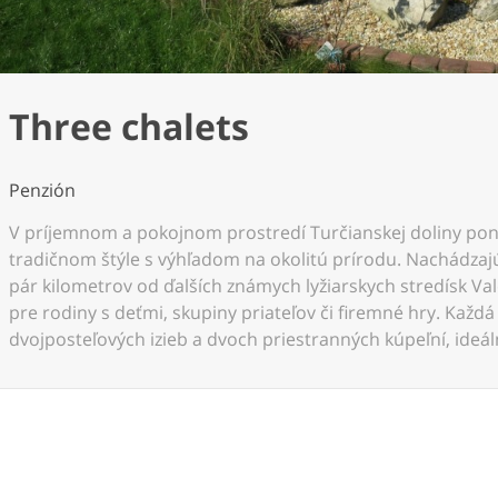
Three chalets
Penzión
V príjemnom a pokojnom prostredí Turčianskej doliny po
tradičnom štýle s výhľadom na okolitú prírodu. Nachádzajú 
pár kilometrov od ďalších známych lyžiarskych stredísk Va
pre rodiny s deťmi, skupiny priateľov či firemné hry. Každ
dvojposteľových izieb a dvoch priestranných kúpeľní, ideálny