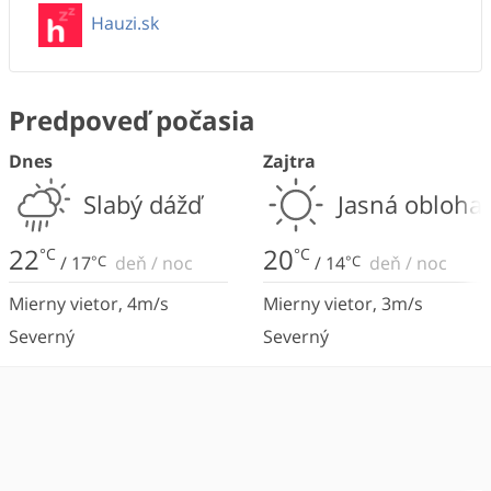
Hauzi.sk
Predpoveď počasia
Dnes
Zajtra
Slabý dážď
Jasná obloha
22
20
°C
°C
/
17
°C
deň
/
noc
/
14
°C
deň
/
noc
Mierny vietor
,
4
m/s
Mierny vietor
,
3
m/s
Severný
Severný