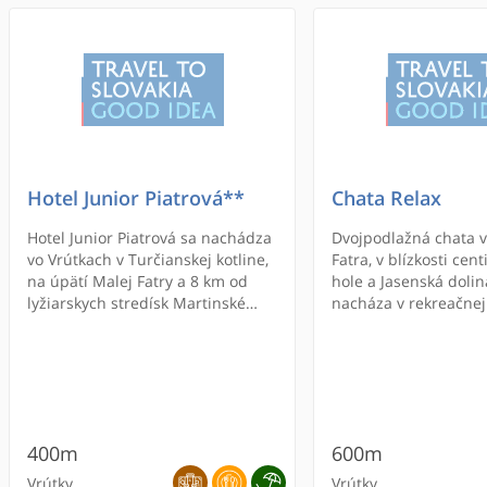
Hotel Junior Piatrová**
Chata Relax
Hotel Junior Piatrová sa nachádza
Dvojpodlažná chata v
vo Vrútkach v Turčianskej kotline,
Fatra, v blízkosti cen
na úpätí Malej Fatry a 8 km od
hole a Jasenská dolin
lyžiarskych stredísk Martinské
nacháza v rekreačnej
Hole a Martinky. Ponúka vám
Piatrová 22km od Žili
ubytovanie v izbách s vlastnou
prízemí sa nachádza
kúpeľňou, pokrmy slovenskej
kuchyňa, obyvacia mi
kuchyne, záhradu s ihriskom a
krbom, TV, SAT, kúpe
bezplatné Wi-Fi pripojenie na
internet.
400m
600m
Vrútky
Vrútky