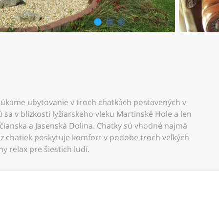
1
2
3
núkame ubytovanie v troch chatkách postavených v
sa v blízkosti lyžiarskeho vleku Martinské Hole a len
lčianska a Jasenská Dolina. Chatky sú vhodné najmä
á z chatiek poskytuje komfort v podobe troch veľkých
 relax pre šiestich ľudí.