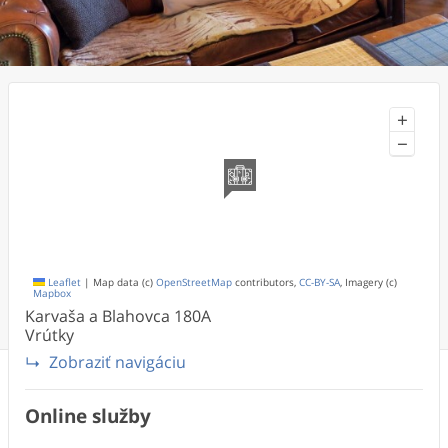
+
−
Leaflet
|
Map data (c)
OpenStreetMap
contributors,
CC-BY-SA
, Imagery (c)
Mapbox
Karvaša a Blahovca
180A
Vrútky
Zobraziť navigáciu
Online služby