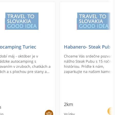
ocamping Turiec
Habanero- Steak Pub
dobí máj - október je v
Chceme Vás srdečne pozvať 
ádzke autocamping s
nášho Steak Pubu s 15 ročno
ovaním v zruboch, chatkách a
históriou. Príďte k nám,
ách a s plochou pre stany a
zaparkujte na našom kamera
vany. V areáli je k dispozícii
monitorovanom parkovisku a
álne zariadenia s teplou
vyskúšajte našu kuchyňu, ob
u a plochy na hranie. V
a servis.
ej blízkosti je obchod s
avinami, zástavka mestského
busu a kúpalisko s 25 m
2km
m
énom.
in
Vrútky