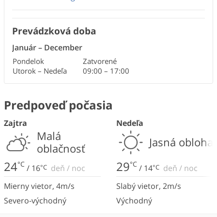
Prevádzková doba
Január
–
December
Pondelok
Zatvorené
Utorok – Nedeľa
09:00
–
17:00
Predpoveď počasia
Zajtra
Nedeľa
Malá
Jasná obloha
oblačnosť
24
29
°C
°C
/
16
°C
deň
/
noc
/
14
°C
deň
/
noc
Mierny vietor
,
4
m/s
Slabý vietor
,
2
m/s
Severo-východný
Východný