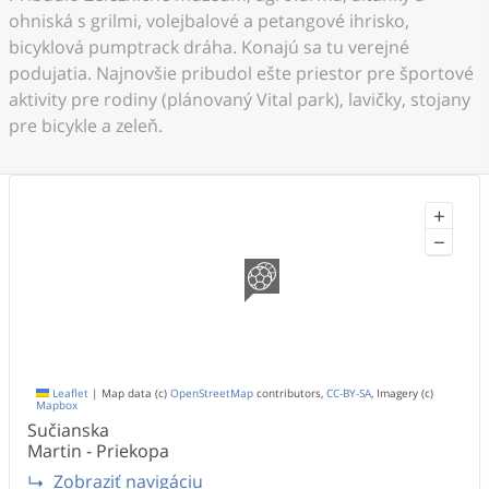
ohniská s grilmi, volejbalové a petangové ihrisko,
bicyklová pumptrack dráha. Konajú sa tu verejné
podujatia. Najnovšie pribudol ešte priestor pre športové
aktivity pre rodiny (plánovaný Vital park), lavičky, stojany
pre bicykle a zeleň.
+
−
Leaflet
|
Map data (c)
OpenStreetMap
contributors,
CC-BY-SA
, Imagery (c)
Mapbox
Sučianska
Martin - Priekopa
Zobraziť navigáciu