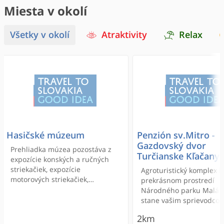
Miesta v okolí
Všetky v okolí
Atraktivity
Relax
Hasičské múzeum
Penzión sv.Mitro -
Gazdovský dvor
Prehliadka múzea pozostáva z
Turčianske Kľačany
expozície konských a ručných
striekačiek, expozície
Agroturistický komplex le
motorových striekačiek,
prekrásnom prostredí
oddelenia výzbroje a výstroje,
Národného parku Malá F
zbierky medzinárodných
stane vašim sprievodco
uniforiem a dvoch expozícií
kultúrnym dedičstvom
2km
hasičských automobilov.
salašníctva a tradíciami,