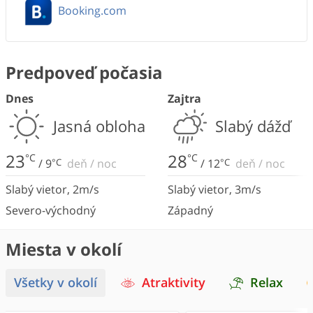
Booking.com
Predpoveď počasia
Dnes
Zajtra
Jasná obloha
Slabý dážď
23
28
°C
°C
/
9
°C
deň
/
noc
/
12
°C
deň
/
noc
Slabý vietor
,
2
m/s
Slabý vietor
,
3
m/s
Severo-východný
Západný
Miesta v okolí
Všetky v okolí
Atraktivity
Relax