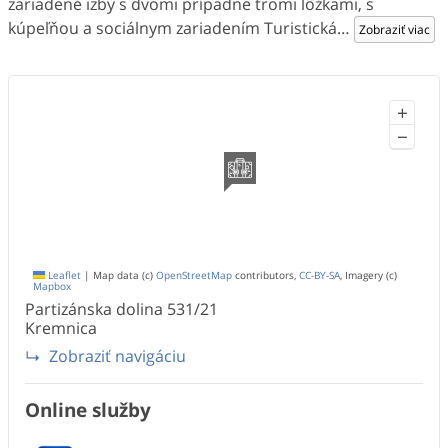
zariadené izby s dvomi prípadne tromi lôžkami, s
kúpeľňou a sociálnym zariadením Turistická
…
Zobraziť viac
+
−
Leaflet
|
Map data (c)
OpenStreetMap
contributors,
CC-BY-SA
, Imagery (c)
Mapbox
Partizánska dolina
531/21
Kremnica
Zobraziť navigáciu
Online služby