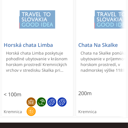
Horská chata Limba
Chata Na Skalke
Horská chata Limba poskytuje
Chata na Skalke ponúka
pohodlné ubytovanie v krásnom
ubytovanie v príjemnom
horskom prostredí Kremnických
horskom prostredí, v
vrchov v stredisku Skalka pri
nadmorskej výške 1188 
Kremnici v nadmorskej výške 1
hrebeni Kremnických hôr,
252 m n.m..
nepravidelným autobus
spojom. Je orientovaná
200m
predovšetkým na klientov
< 100m
uprednostňujú pokojnú
atmosféru horskej chaty
príjemnom prostredí pr
Kremnica
Kremnica
hrebeni Kremnických hô
hotelovým ubytovaním v