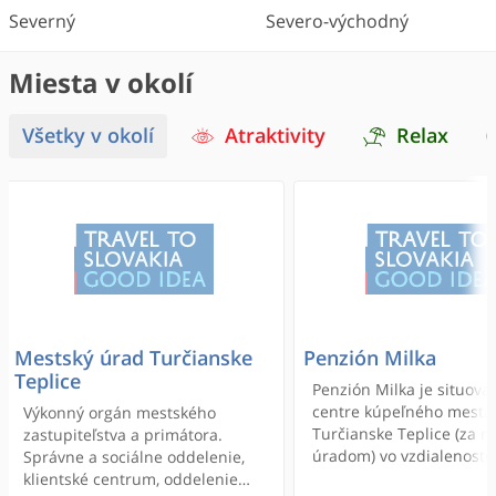
Severný
Severo-východný
Miesta v okolí
Všetky v okolí
Atraktivity
Relax
Mestský úrad Turčianske
Penzión Milka
Teplice
Penzión Milka je situova
centre kúpeľného mesta
Výkonný orgán mestského
Turčianske Teplice (za 
zastupiteľstva a primátora.
úradom) vo vzdialenosti
Správne a sociálne oddelenie,
kúpeľného areálu. Záuj
klientské centrum, oddelenie