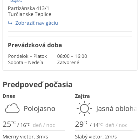
Mapbox
Partizánska
413/1
Turčianske Teplice
Zobraziť navigáciu
Prevádzková doba
Pondelok – Piatok
08:00
–
16:00
Sobota – Nedeľa
Zatvorené
Predpoveď počasia
Dnes
Zajtra
Polojasno
Jasná obloha
25
29
°C
°C
/
16
°C
deň
/
noc
/
14
°C
deň
/
noc
Mierny vietor
,
3
m/s
Slabý vietor
,
2
m/s