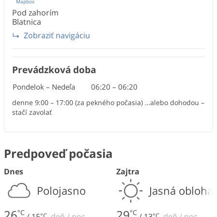
Mapbox
Pod zahorím
Blatnica
Zobraziť navigáciu
Prevádzková doba
Pondelok – Nedeľa
06:20
–
06:20
denne 9:00 – 17:00 (za pekného počasia) …alebo dohodou –
stačí zavolať
Predpoveď počasia
Dnes
Zajtra
Polojasno
Jasná obloha
26
29
°C
°C
/
15
°C
deň
/
noc
/
13
°C
deň
/
noc