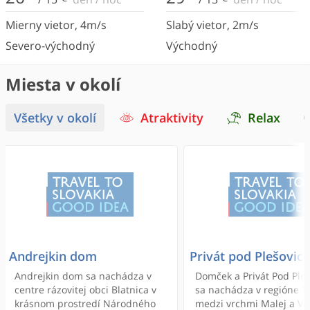
Mierny vietor
,
4
m/s
Slabý vietor
,
2
m/s
Severo-východný
Východný
Miesta v okolí
Všetky v okolí
Atraktivity
Relax
Andrejkin dom
Privát pod Plešovic
Andrejkin dom sa nachádza v
Domček a Privát Pod Ple
centre rázovitej obci Blatnica v
sa nachádza v regióne T
krásnom prostredí Národného
medzi vrchmi Malej a Ve