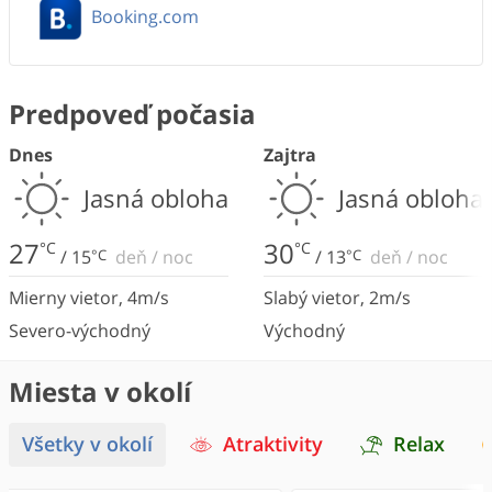
Booking.com
Predpoveď počasia
Dnes
Zajtra
Jasná obloha
Jasná obloha
27
30
°C
°C
/
15
°C
deň
/
noc
/
13
°C
deň
/
noc
Mierny vietor
,
4
m/s
Slabý vietor
,
2
m/s
Severo-východný
Východný
Miesta v okolí
Všetky v okolí
Atraktivity
Relax