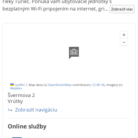
rieky Turiec. Ponúka vám ubytovacie jednotky s
bezplatným Wi-Fi pripojením na internet, gri
…
Zobraziť viac
+
−
Leaflet
|
Map data (c)
OpenStreetMap
contributors,
CC-BY-SA
, Imagery (c)
Mapbox
Švermova
2
Vrútky
Zobraziť navigáciu
Online služby