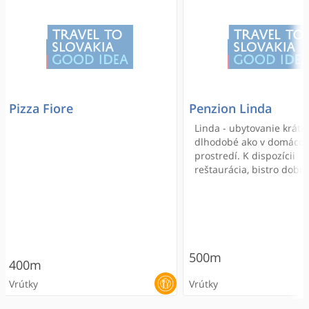
Pizza Fiore
Penzion Linda
Linda - ubytovanie krátk
dlhodobé ako v domáco
prostredí. K dispozícii
reštaurácia, bistro dobré
pivo , nealko,
500m
400m
Vrútky
Vrútky