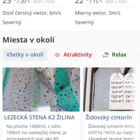
25
22
/
20
°C
deň
/
noc
/
15
°C
deň
/
noc
Dosť čerstvý vietor
,
6
m/s
Mierny vietor
,
5
m/s
Severný
Severný
Miesta v okolí
Všetky v okolí
Atraktivity
Relax
LEZECKÁ STENA K2 ŽILINA
Židovský cintorín
Na ploche 1400m2, z toho
Židovský cintorín בית-הקברות
100m2 na vonkajšej stene, je
היהודי בז'ילינה sa rozprestiera na
pripravených viac ako 80
západnej strane mesta 