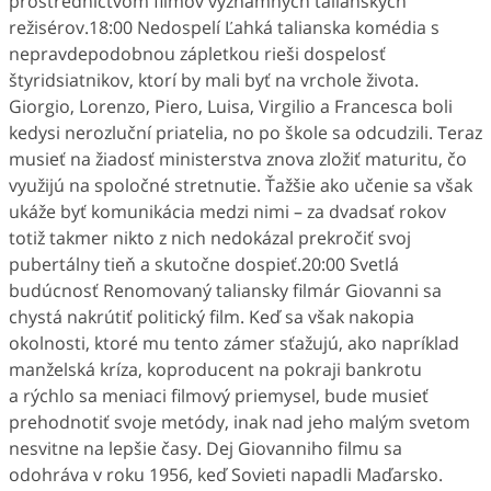
prostredníctvom filmov významných talianskych
režisérov.18:00 Nedospelí Ľahká talianska komédia s
nepravdepodobnou zápletkou rieši dospelosť
štyridsiatnikov, ktorí by mali byť na vrchole života.
Giorgio, Lorenzo, Piero, Luisa, Virgilio a Francesca boli
kedysi nerozluční priatelia, no po škole sa odcudzili. Teraz
musieť na žiadosť ministerstva znova zložiť maturitu, čo
využijú na spoločné stretnutie. Ťažšie ako učenie sa však
ukáže byť komunikácia medzi nimi – za dvadsať rokov
totiž takmer nikto z nich nedokázal prekročiť svoj
pubertálny tieň a skutočne dospieť.20:00 Svetlá
budúcnosť Renomovaný taliansky filmár Giovanni sa
chystá nakrútiť politický film. Keď sa však nakopia
okolnosti, ktoré mu tento zámer sťažujú, ako napríklad
manželská kríza, koproducent na pokraji bankrotu
a rýchlo sa meniaci filmový priemysel, bude musieť
prehodnotiť svoje metódy, inak nad jeho malým svetom
nesvitne na lepšie časy. Dej Giovanniho filmu sa
odohráva v roku 1956, keď Sovieti napadli Maďarsko.