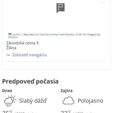
Leaflet
|
Map data (c)
OpenStreetMap
contributors,
CC-BY-SA
, Imagery (c)
Mapbox
Závodská cesta
3
Žilina
Zobraziť navigáciu
Predpoveď počasia
Dnes
Zajtra
Slabý dážď
Polojasno
°C
°C