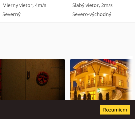
Mierny vietor
,
4
m/s
Slabý vietor
,
2
m/s
Severný
Severo-východný
Rozumiem
ape from Nautilus
Penzión Kamélia
vame Vás do novej Escape,
Penzión Kamélia Vám ponúka
o tiež únikovej hry v Žiline,
ubytovanie v príjemnom pros
irovanej príbehom slávneho
mestského parku na bôriku, l