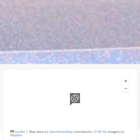
+
−
Leaflet
|
Map data (c)
OpenStreetMap
contributors,
CC-BY-SA
, Imagery (c)
Mapbox