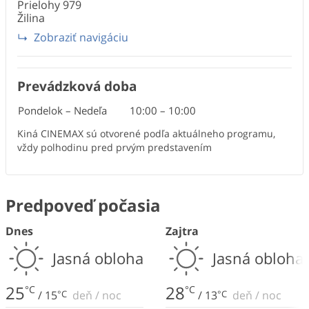
Prielohy
979
Žilina
Zobraziť navigáciu
Prevádzková doba
Pondelok – Nedeľa
10:00
–
10:00
Kiná CINEMAX sú otvorené podľa aktuálneho programu,
vždy polhodinu pred prvým predstavením
Predpoveď počasia
Dnes
Zajtra
Jasná obloha
Jasná obloha
25
28
°C
°C
/
15
°C
deň
/
noc
/
13
°C
deň
/
noc