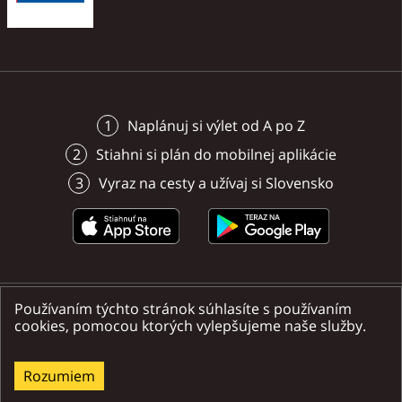
výnimočné a netradičné chute a
vône.
Naplánuj si výlet od A po Z
Stiahni si plán do mobilnej aplikácie
Vyraz na cesty a užívaj si Slovensko
Používaním týchto stránok súhlasíte s používaním
Nájdete nás na sociálnych sieťach
cookies, pomocou ktorých vylepšujeme naše služby.
Rozumiem