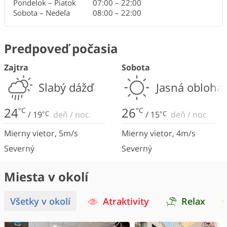
Pondelok – Piatok
07:00
–
22:00
Sobota – Nedeľa
08:00
–
22:00
Predpoveď počasia
Zajtra
Sobota
Slabý dážď
Jasná obloha
24
26
°C
°C
/
19
°C
deň
/
noc
/
15
°C
deň
/
noc
Mierny vietor
,
5
m/s
Mierny vietor
,
4
m/s
Severný
Severný
Miesta v okolí
Všetky v okolí
Atraktivity
Relax