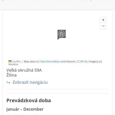
+
−
Leaflet
|
Map data (c)
OpenStreetMap
contributors,
CC-BY-SA
, Imagery (c)
Mapbox
Veľká okružná
59A
Žilina
Zobraziť navigáciu
Prevádzková doba
Január
–
December