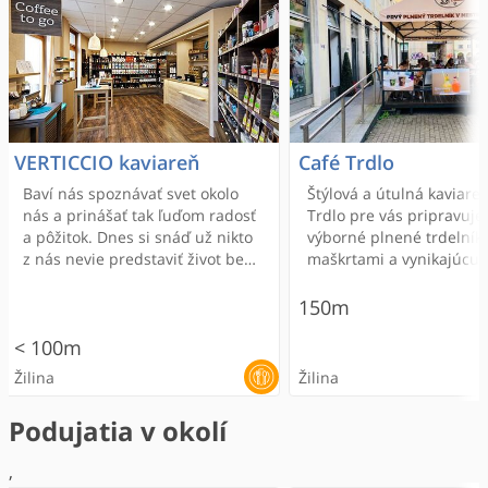
VERTICCIO kaviareň
Café Trdlo
Baví nás spoznávať svet okolo
Štýlová a útulná kaviare
nás a prinášať tak ľuďom radosť
Trdlo pre vás pripravuje
a pôžitok. Dnes si snáď už nikto
výborné plnené trdelníky
z nás nevie predstaviť život bez
maškrtami a vynikajúcu 
kávy a čaju. Stal sa z toho akýsi
Nachádza sa v Dome odb
rituál, ktorý v nás vzbudzuje
150m
pozitívne emócie a čo viac, práve
< 100m
pri týchto šálkach sa vytvárajú a
budujú priateľstvá, hlboké a
Žilina
Žilina
úprimné vzťahy. Chceme Vám
ukázať, že káva a čaj to nie je len
Podujatia v okolí
nápoj. Skrýva sa v ňom omnoho
viac. Ukrýva v sebe fascinujúci
,
príbeh, s ktorým sa chceme s