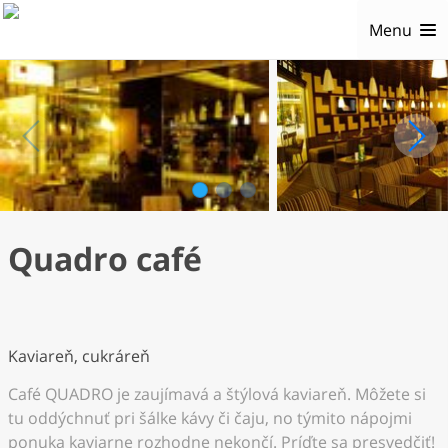
Menu
1
2
3
Quadro café
Kaviareň, cukráreň
Café QUADRO je zaujímavá a štýlová kaviareň. Môžete si
tu oddýchnuť pri šálke kávy či čaju, no týmito nápojmi
ponuka kaviarne rozhodne nekončí. Príďte sa presvedčiť!