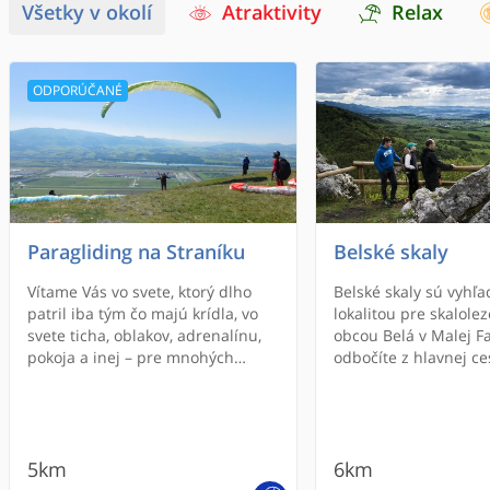
Všetky v okolí
Atraktivity
Relax
ODPORÚČANÉ
Paragliding na Straníku
Belské skaly
Vítame Vás vo svete, ktorý dlho
Belské skaly sú vyhľ
patril iba tým čo majú krídla, vo
lokalitou pre skalole
svete ticha, oblakov, adrenalínu,
obcou Belá v Malej Fa
pokoja a inej – pre mnohých
odbočíte z hlavnej c
neznámej – dimenzie. Lietanie je
hrebeňu Malej Fatry 
pre niekoho filozofia, pre iného
dolinou popri rovn
relax, alebo útek od starostí, pre
potoku prídete na ko
mnohých je to životný štýl …
Odtiaľ ešte niekoľko 
5km
a nastúpite na žltnú
6km
smerom k Belským sk