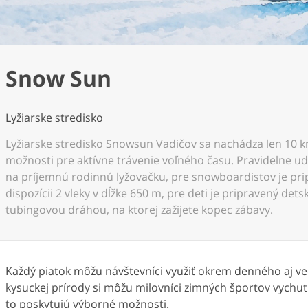
Snow Sun
Lyžiarske stredisko
Lyžiarske stredisko Snowsun Vadičov sa nachádza len 10
možnosti pre aktívne trávenie voľného času. Pravidelne udr
na príjemnú rodinnú lyžovačku, pre snowboardistov je pr
dispozícii 2 vleky v dĺžke 650 m, pre deti je pripravený d
tubingovou dráhou, na ktorej zažijete kopec zábavy.
Každý piatok môžu návštevníci využiť okrem denného aj v
kysuckej prírody si môžu milovníci zimných športov vychutn
to poskytujú výborné možnosti.