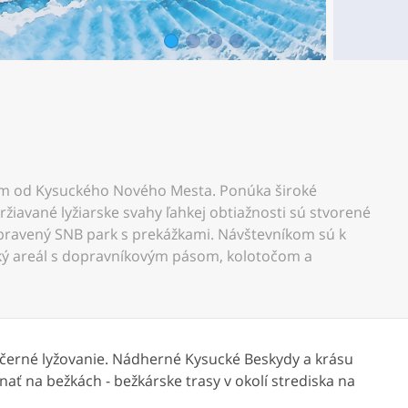
1
2
3
4
 km od Kysuckého Nového Mesta. Ponúka široké
žiavané lyžiarske svahy ľahkej obtiažnosti sú stvorené
ipravený SNB park s prekážkami. Návštevníkom sú k
etský areál s dopravníkovým pásom, kolotočom a
ečerné lyžovanie. Nádherné Kysucké Beskydy a krásu
ať na bežkách - bežkárske trasy v okolí strediska na