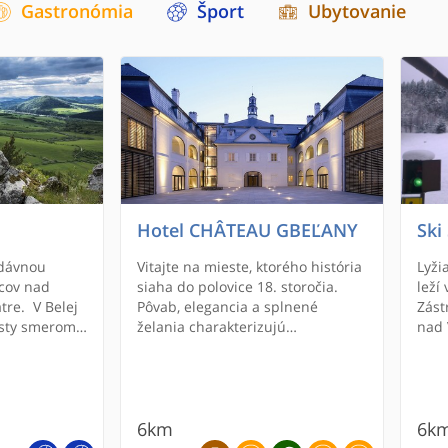
Gastronómia
Šport
Ubytovanie
Hotel CHÂTEAU GBEĽANY
Ski
adávnou
Vitajte na mieste, ktorého história
Lyži
zcov nad
siaha do polovice 18. storočia.
leží
tre. V Belej
Pôvab, elegancia a splnené
Zást
esty smerom k
želania charakterizujú
nad 
a Belianskou
nadštandardné služby hotela
Žili
omennom
CHÂTEAU GBEĽANY situovaného v
aj 
niec obce.
zrekonštruovanom barokovom
dopr
stovák metrov
kaštieli uprostred nádherného
Stran
 značku
anglického parku. CHÂTEAU
6km
6k
alám.
GBEĽANY bol vytvorený v súlade s