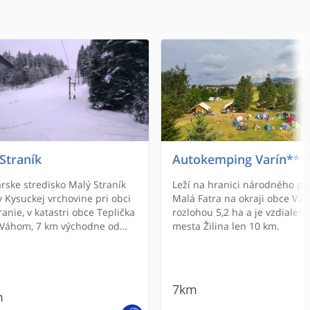
 Straník
Autokemping Varín***
arske stredisko Malý Straník
Leží na hranici národného pa
 v Kysuckej vrchovine pri obci
Malá Fatra na okraji obce Var
ranie, v katastri obce Teplička
rozlohou 5,2 ha a je vzdialen
Váhom, 7 km východne od
mesta Žilina len 10 km.
ny. Do strediska sa dá dopraviť
mestskou hromadnou
avou zo Žiliny (zastávka Na
ík, linka č. 27).
7km
m