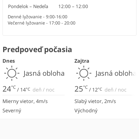
Pondelok – Nedeľa
12:00
–
12:00
Denné lyžovanie - 9:00-16:00
Večerné lyžovanie - 17:00 - 20:00
Predpoveď počasia
Dnes
Zajtra
Jasná obloha
Jasná obloha
24
25
°C
°C
/
14
°C
deň
/
noc
/
12
°C
deň
/
noc
Mierny vietor
,
4
m/s
Slabý vietor
,
2
m/s
Severný
Východný