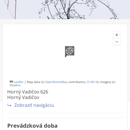
+
−
Leaflet
|
Map data (c)
OpenStreetMap
contributors,
CC-BY-SA
, Imagery (c)
Mapbox
Horný Vadičov
626
Horný Vadičov
Zobraziť navigáciu
Prevádzková doba