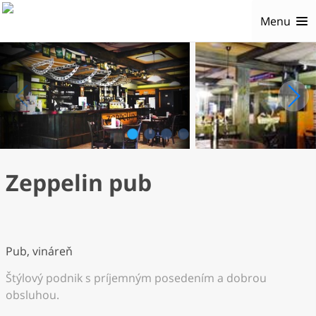
Menu
1
2
3
4
Zeppelin pub
Pub, vináreň
Štýlový podnik s príjemným posedením a dobrou
obsluhou.