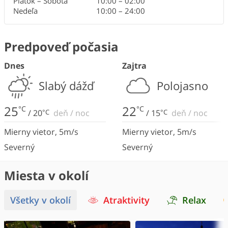
Piatok – Sobota
10:00
–
02:00
Nedeľa
10:00
–
24:00
Predpoveď počasia
Dnes
Zajtra
Slabý dážď
Polojasno
25
22
°C
°C
/
20
°C
deň
/
noc
/
15
°C
deň
/
noc
Mierny vietor
,
5
m/s
Mierny vietor
,
5
m/s
Severný
Severný
Miesta v okolí
Všetky v okolí
Atraktivity
Relax