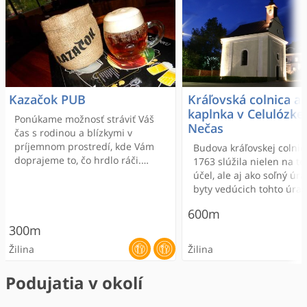
Kazačok PUB
Kráľovská colnica a
kaplnka v Celulózke 
Ponúkame možnosť stráviť Váš
Nečas
čas s rodinou a blízkymi v
príjemnom prostredí, kde Vám
Budova kráľovskej colnic
doprajeme to, čo hrdlo ráči.
1763 slúžila nielen na te
Dobre vychladené pivo,
účel, ale aj ako soľný úr
príjemná obsluha a kvalitne
byty vedúcich tohto úrad
pripravené jedlo je to, čo urobí
roku 1805 tu bývali najvy
600m
Váš deň krajším!
úradníci soľného úradu.
300m
založení továrne na celu
roku 1905 bola budova
Žilina
Žilina
prispôsobená na bývani
jedného z jej zakladateľo
Podujatia v okolí
inžiniera chémie Tomáš
Nečasa. Okolo budovy d