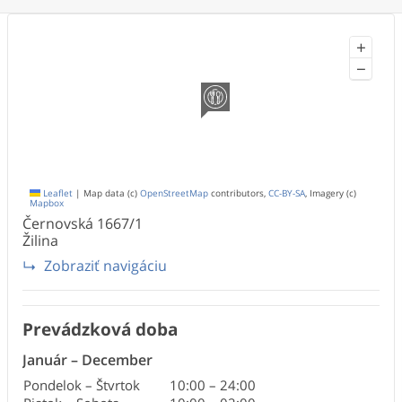
+
−
Leaflet
|
Map data (c)
OpenStreetMap
contributors,
CC-BY-SA
, Imagery (c)
Mapbox
Černovská
1667/1
Žilina
Zobraziť navigáciu
Prevádzková doba
Január
–
December
Pondelok – Štvrtok
10:00
–
24:00