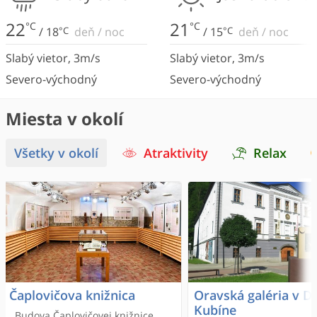
22
21
°C
°C
/
18
°C
deň
/
noc
/
15
°C
deň
/
noc
Slabý vietor
,
3
m/s
Slabý vietor
,
3
m/s
Severo-východný
Severo-východný
Miesta v okolí
Všetky v okolí
Atraktivity
Relax
Čaplovičova knižnica
Oravská galéria v 
Kubíne
Budova Čaplovičovej knižnice