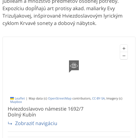
jubileám a množstvo predmetov osobnej potreby.
Expozíciu dopĺňajú art protisy akad. maliarky Evy
Trizuljakovej, inšpirované Hviezdoslavovým lyrickým
cyklom Krvavé sonety a dobový nábytok.
+
−
Leaflet
|
Map data (c)
OpenStreetMap
contributors,
CC-BY-SA
, Imagery (c)
Mapbox
Hviezdoslavovo námestie
1692/7
Dolný Kubín
Zobraziť navigáciu