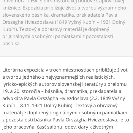
novembra 1954. Sídli v historickej budove Čaplovičovej
knižnice. Expozícia približuje život a tvorbu významného
slovenského básnika, dramatika, prekladateľa Pavla
Országha Hviezdoslava (1849 Vyšný Kubín – 1921 Dolný
Kubín). Textový a obrazový materiál je doplnený
originálnymi osobnými pamiatkami z pozostalosti
básnika.
Literárna expozícia v troch miestnostiach približuje život
a tvorbu jedného z najvýznamnejších realistických,
lyricko-epických autorov slovenskej literatúry z prelomu
19. a 20. storočia – básnika, dramatika, prekladateľa a
advokáta Pavla Országha Hviezdoslava (2.2. 1849 Vyšný
Kubín – 8.11. 1921 Dolný Kubín). Textový a obrazový
materiál je doplnený originálnymi osobnými pamiatkami
z pozostalosti básnika Pavla Országha Hviezdoslava. Je to
jeho pracovňa, časť salónu, odev, dary k životným