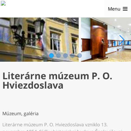
Menu
1
2
3
4
5
Literárne múzeum P. O.
Hviezdoslava
Múzeum, galéria
Literárne múzeum P. O. Hviezdoslava vzniklo 13.