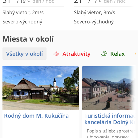
/
19
°C
deň
/
noc
/
17
°C
deň
/
noc
Slabý vietor
,
2
m/s
Slabý vietor
,
3
m/s
Severo-východný
Severo-východný
Miesta v okolí
Všetky v okolí
Atraktivity
Relax
Rodný dom M. Kukučína
Turistická informač
kancelária Dolný Ku
Popis služieb: sprostred
ubytovania, dopravy,