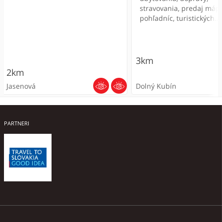
stravovania, predaj máp,
pohľadníc, turistických
sprievodcov, upomienko
predmetov, poskytovani
informácií o možnostiac
trávenia voľného času -
3km
turistické a cyklotrasy, n
2km
kultúrnych a historickýc
Jasenová
Dolný Kubín
pamiatok, prírodných atra
predaj a registrácia Ora
ODPORÚČANÉ
PARTNERI
Rodný dom M. Kukučína
AQUA KUBÍN, s.r.o
Penzión Koliba
Escape Room
Penzión Koliba
Turistická informač
Kemp Tília Gäceľ
AQUA KUBÍN, s.r.o
Orava Splav
Kemp Tília Gäceľ
kancelária Dolný Ku
Aquapark AquaRelax je unikátne
Štýlové prostredie penziónu
Escape room je tímová hra pre 3
Štýlové prostredie penziónu
Kempy sú vítanou možn
Aquapark AquaRelax je 
Chceš zažiť romantickú
Kempy sú vítanou možn
vodné dielo v centre Dolného
ponúka možnosť vychutnať si
až 5 hráčov, ktorá si vyžaduje
ponúka možnosť vychutnať si
pre organizáciu školy v p
vodné dielo v centre Do
dovolenku v prekrásnyc
pre organizáciu školy v p
Popis služieb: sprostred
Kubína. Jeho dominantou je
krajové gastronomické špeciality
predovšetkým spoluprácu a
krajové gastronomické špeciality
lyžiarsky zájazd a ďalšie
Kubína. Jeho dominantou
zákutiach rieky Oravy s
lyžiarsky zájazd a ďalšie
ubytovania, dopravy,
Vodný svet s ponukou vodných
v príjemnej atmosfére,
komunikáciu medzi jednotlivými
v príjemnej atmosfére,
skupinového pobytu. Sl
Vodný svet s ponukou vodných
nádychom dobrodružstv
skupinového pobytu. Sl