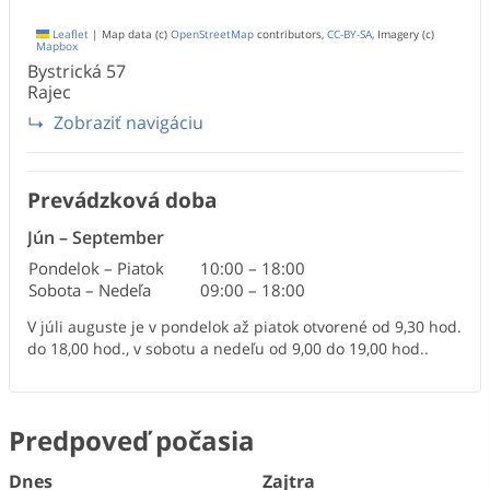
Leaflet
|
Map data (c)
OpenStreetMap
contributors,
CC-BY-SA
, Imagery (c)
Mapbox
Bystrická
57
Rajec
Zobraziť navigáciu
Prevádzková doba
Jún
–
September
Pondelok – Piatok
10:00
–
18:00
Sobota – Nedeľa
09:00
–
18:00
V júli auguste je v pondelok až piatok otvorené od 9,30 hod.
do 18,00 hod., v sobotu a nedeľu od 9,00 do 19,00 hod..
Predpoveď počasia
Dnes
Zajtra