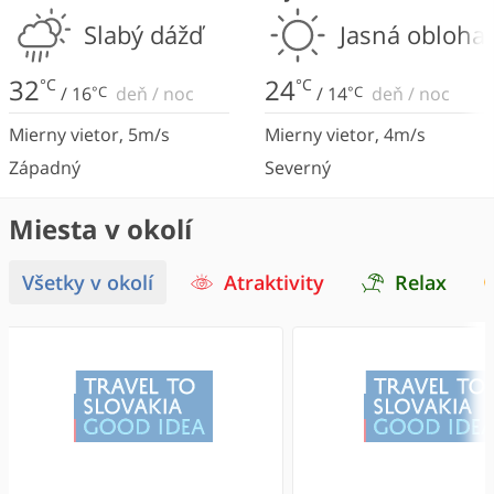
Slabý dážď
Jasná obloha
32
24
°C
°C
/
16
°C
deň
/
noc
/
14
°C
deň
/
noc
Mierny vietor
,
5
m/s
Mierny vietor
,
4
m/s
Západný
Severný
Miesta v okolí
Všetky v okolí
Atraktivity
Relax