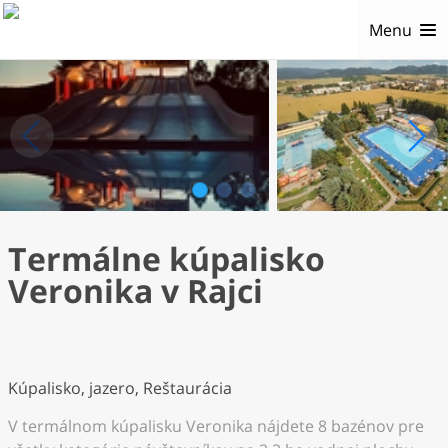
Menu
1
2
3
Termálne kúpalisko
Veronika v Rajci
Kúpalisko, jazero, Reštaurácia
V termálnom kúpalisku Veronika nájdete 8 bazénov pre