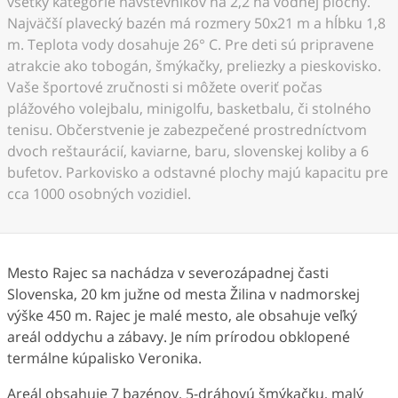
všetky kategórie návštevníkov na 2,2 ha vodnej plochy.
Najväčší plavecký bazén má rozmery 50x21 m a hĺbku 1,8
m. Teplota vody dosahuje 26° C. Pre deti sú pripravene
atrakcie ako tobogán, šmýkačky, preliezky a pieskovisko.
Vaše športové zručnosti si môžete overiť počas
plážového volejbalu, minigolfu, basketbalu, či stolného
tenisu. Občerstvenie je zabezpečené prostredníctvom
dvoch reštaurácií, kaviarne, baru, slovenskej koliby a 6
bufetov. Parkovisko a odstavné plochy majú kapacitu pre
cca 1000 osobných vozidiel.
Mesto Rajec sa nachádza v severozápadnej časti
Slovenska, 20 km južne od mesta Žilina v nadmorskej
výške 450 m. Rajec je malé mesto, ale obsahuje veľký
areál oddychu a zábavy. Je ním prírodou obklopené
termálne kúpalisko Veronika.
Areál obsahuje 7 bazénov, 5-dráhovú šmýkačku, malý