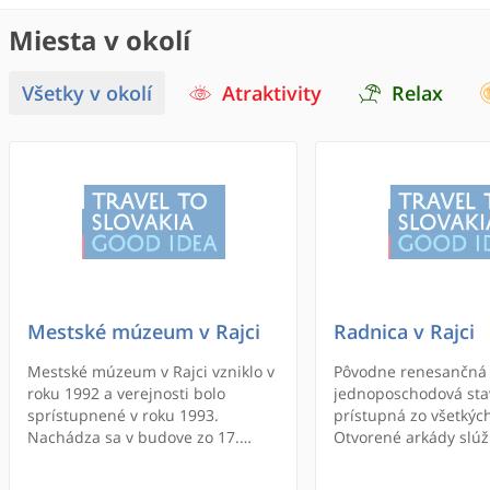
Miesta v okolí
Všetky v okolí
Atraktivity
Relax
Mestské múzeum v Rajci
Radnica v Rajci
Mestské múzeum v Rajci vzniklo v
Pôvodne renesančná
roku 1992 a verejnosti bolo
jednoposchodová sta
sprístupnené v roku 1993.
prístupná zo všetkých
Nachádza sa v budove zo 17.
Otvorené arkády slúži
storočia, v južnej časti námestia,
minulosti ako trhovis
ktorá je zapísaná v zozname
poschodí boli admini