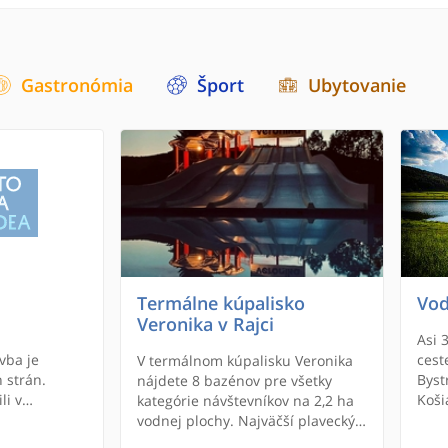
Gastronómia
Šport
Ubytovanie
Termálne kúpalisko
Vod
Veronika v Rajci
Asi 
vba je
cest
V termálnom kúpalisku Veronika
 strán.
Byst
nájdete 8 bazénov pre všetky
li v
Koši
kategórie návštevníkov na 2,2 ha
ko. Na
kame
vodnej plochy. Najväčší plavecký
stratívne
dosa
bazén má rozmery 50x21 m a