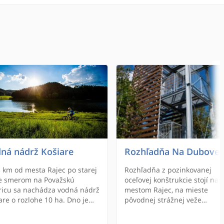
ná nádrž Košiare
Rozhľadňa Na Dubovej
3 km od mesta Rajec po starej
Rozhľadňa z pozinkovanej
e smerom na Považskú
oceľovej konštrukcie stojí nad
ricu sa nachádza vodná nádrž
mestom Rajec, na mieste
are o rozlohe 10 ha. Dno je
pôvodnej strážnej veže
nité až bahnité, hĺbka
vybudovanej pri Rajeckom hr
huje 7 m. Táto vodná nádrž