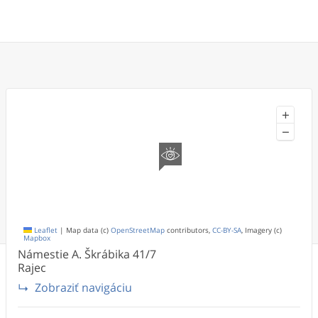
+
−
Leaflet
|
Map data (c)
OpenStreetMap
contributors,
CC-BY-SA
, Imagery (c)
Mapbox
Námestie A. Škrábika
41/7
Rajec
Zobraziť navigáciu