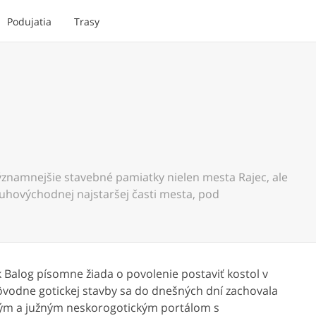
Podujatia
Trasy
významnejšie stavebné pamiatky nielen mesta Rajec, ale
 juhovýchodnej najstaršej časti mesta, pod
 Balog písomne žiada o povolenie postaviť kostol v
pôvodne gotickej stavby sa do dnešných dní zachovala
ným a južným neskorogotickým portálom s