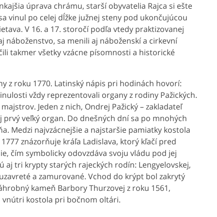
kajšia úprava chrámu, starší obyvatelia Rajca si ešte
a vinul po celej dĺžke južnej steny pod ukončujúcou
ava. V 16. a 17. storočí podľa vtedy praktizovanej
je aj náboženstvo, sa menili aj náboženskí a cirkevní
ničili takmer všetky vzácne písomnosti a historické
y z roku 1770. Latinský nápis pri hodinách hovorí:
inulosti vždy reprezentovali organy z rodiny Pažických.
majstrov. Jeden z nich, Ondrej Pažický – zakladateľ
oj prvý veľký organ. Do dnešných dní sa po mnohých
a. Medzi najvzácnejšie a najstaršie pamiatky kostola
1777 znázorňuje kráľa Ladislava, ktorý kľačí pred
e, čím symbolicky odovzdáva svoju vládu pod jej
j tri krypty starých rajeckých rodín: Lengyelovskej,
i uzavreté a zamurované. Vchod do krýpt bol zakrytý
náhrobný kameň Barbory Thurzovej z roku 1561,
vnútri kostola pri bočnom oltári.