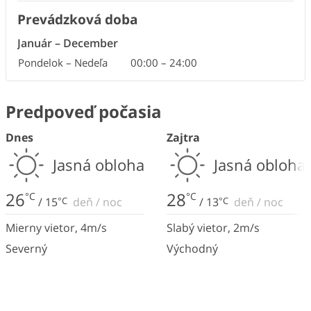
Prevádzková doba
Január
–
December
Pondelok – Nedeľa
00:00
–
24:00
Predpoveď počasia
Dnes
Zajtra
Jasná obloha
Jasná obloha
26
28
°C
°C
/
15
°C
deň
/
noc
/
13
°C
deň
/
noc
Mierny vietor
,
4
m/s
Slabý vietor
,
2
m/s
Severný
Východný