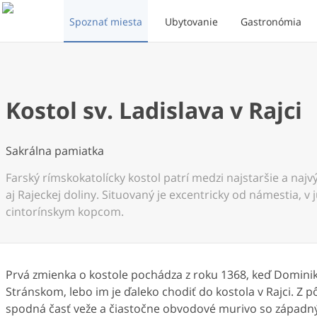
Spoznať miesta
Ubytovanie
Gastronómia
Kostol sv. Ladislava v Rajci
Sakrálna pamiatka
Farský rímskokatolícky kostol patrí medzi najstaršie a naj
aj Rajeckej doliny. Situovaný je excentricky od námestia, v
cintorínskym kopcom.
Prvá zmienka o kostole pochádza z roku 1368, keď Dominik
Stránskom, lebo im je ďaleko chodiť do kostola v Rajci. Z 
spodná časť veže a čiastočne obvodové murivo so západ