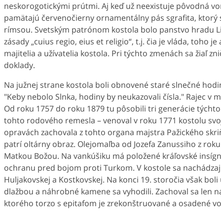
neskorogotickými prútmi. Aj keď už neexistuje pôvodná von
pamätajú červenočierny ornamentálny pás sgrafita, ktorý s
rímsou. Svetským patrónom kostola bolo panstvo hradu Liet
zásady „cuius regio, eius et religio“, t.j. čia je vláda, toho 
majitelia a užívatelia kostola. Pri týchto zmenách sa žiaľ z
doklady.
Na južnej strane kostola boli obnovené staré slnečné hodin
"Keby nebolo Slnka, hodiny by neukazovali čísla." Rajec v m
Od roku 1757 do roku 1879 tu pôsobili tri generácie týchto 
tohto rodového remesla – venoval v roku 1771 kostolu sv
opravách zachovala z tohto organa majstra Pažického skriň
patrí oltárny obraz. Olejomaľba od Jozefa Zanussiho z roku 
Matkou Božou. Na vankúšiku má položené kráľovské insígni
ochranu pred bojom proti Turkom. V kostole sa nachádzajú a
Huljakovskej a Kostkovskej. Na konci 19. storočia však bol
dlažbou a náhrobné kamene sa vyhodili. Zachoval sa len 
ktorého torzo s epitafom je zrekonštruované a osadené vo 