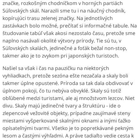
značke, rozkošným chodníčkom v horných partiách
Súľovských skál. Narazili sme tu i na náučný chodník,
kopírujúci trasu zelenej značky. Na jednotlivých
zastávkach bolo možné, prečítať si informačné tabule. Na
študovanie tabúľ však akosi nezostalo času, pretože sme
naplno nasávali okolité výtvory prírody. Tie sú tu, v
Súľovských skalách, jedinečné a foťák bežal non-stop,
takmer ako je to zvykom pri japonských turistoch.
Našiel sa však i čas na pauzičku na niektorých
vyhliadkach, pretože sezóna ešte nezačala a skaly boli
takmer úplne opustené. Príroda sa tak dala obdivovať v
úplnom pokoji, čo tu nebýva obvyklé. Skaly sú totiž
obľúbené medzi turistami, ale aj množstvom lezcov. Niet
divu. Skaly majú jedinečné tvary a štruktúru - ide o
zlepencové vežovité objekty, prípadne zaujímavé steny
miestami vyšperkované skalnými oknami a inými ťažko
opísateľnými tvarmi. Všetko je to popretkávané pekným
lesom a častými výhľadmi. A práve tadiaľto vedie cesta k