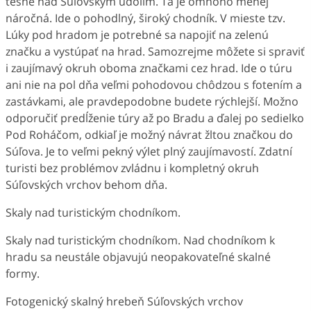
tesne nad Súľovským údolím. Tá je omnoho menej
náročná. Ide o pohodlný, široký chodník. V mieste tzv.
Lúky pod hradom je potrebné sa napojiť na zelenú
značku a vystúpať na hrad. Samozrejme môžete si spraviť
i zaujímavý okruh oboma značkami cez hrad. Ide o túru
ani nie na pol dňa veľmi pohodovou chôdzou s fotením a
zastávkami, ale pravdepodobne budete rýchlejší. Možno
odporučiť predĺženie túry až po Bradu a ďalej po sedielko
Pod Roháčom, odkiaľ je možný návrat žltou značkou do
Súľova. Je to veľmi pekný výlet plný zaujímavostí. Zdatní
turisti bez problémov zvládnu i kompletný okruh
Súľovských vrchov behom dňa.
Skaly nad turistickým chodníkom.
Skaly nad turistickým chodníkom. Nad chodníkom k
hradu sa neustále objavujú neopakovateľné skalné
formy.
Fotogenický skalný hrebeň Súľovských vrchov