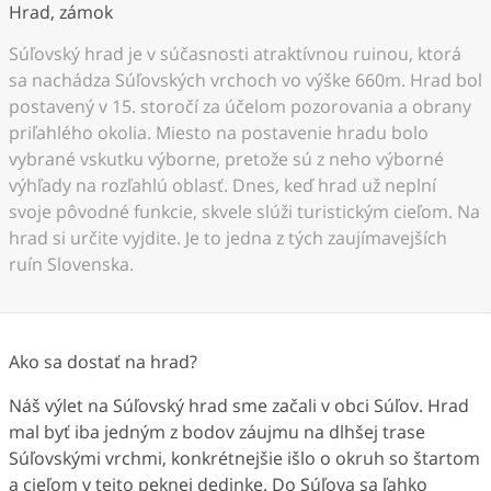
Hrad, zámok
Súľovský hrad je v súčasnosti atraktívnou ruinou, ktorá
sa nachádza Súľovských vrchoch vo výške 660m. Hrad bol
postavený v 15. storočí za účelom pozorovania a obrany
priľahlého okolia. Miesto na postavenie hradu bolo
vybrané vskutku výborne, pretože sú z neho výborné
výhľady na rozľahlú oblasť. Dnes, keď hrad už neplní
svoje pôvodné funkcie, skvele slúži turistickým cieľom. Na
hrad si určite vyjdite. Je to jedna z tých zaujímavejších
ruín Slovenska.
Ako sa dostať na hrad?
Náš výlet na Súľovský hrad sme začali v obci Súľov. Hrad
mal byť iba jedným z bodov záujmu na dlhšej trase
Súľovskými vrchmi, konkrétnejšie išlo o okruh so štartom
a cieľom v tejto peknej dedinke. Do Súľova sa ľahko