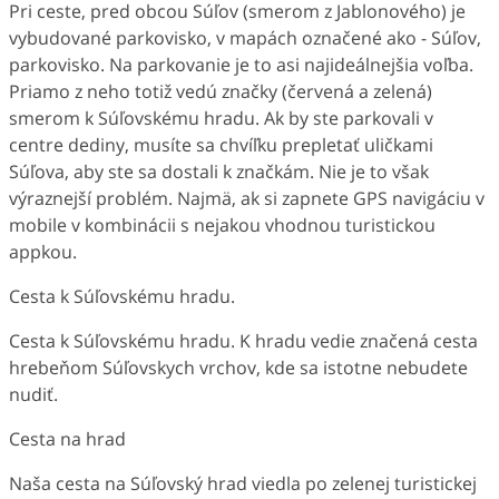
Pri ceste, pred obcou Súľov (smerom z Jablonového) je
vybudované parkovisko, v mapách označené ako - Súľov,
parkovisko. Na parkovanie je to asi najideálnejšia voľba.
Priamo z neho totiž vedú značky (červená a zelená)
smerom k Súľovskému hradu. Ak by ste parkovali v
centre dediny, musíte sa chvíľku prepletať uličkami
Súľova, aby ste sa dostali k značkám. Nie je to však
výraznejší problém. Najmä, ak si zapnete GPS navigáciu v
mobile v kombinácii s nejakou vhodnou turistickou
appkou.
Cesta k Súľovskému hradu.
Cesta k Súľovskému hradu. K hradu vedie značená cesta
hrebeňom Súľovskych vrchov, kde sa istotne nebudete
nudiť.
Cesta na hrad
Naša cesta na Súľovský hrad viedla po zelenej turistickej