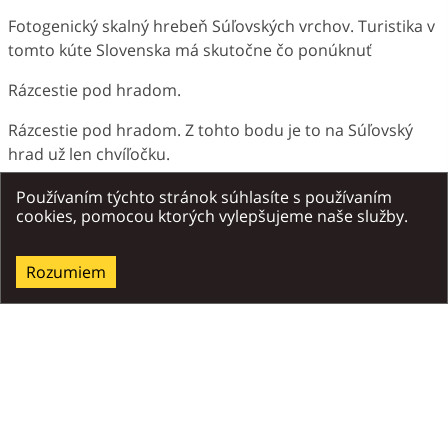
Fotogenický skalný hrebeň Súľovských vrchov. Turistika v
tomto kúte Slovenska má skutočne čo ponúknuť
Rázcestie pod hradom.
Rázcestie pod hradom. Z tohto bodu je to na Súľovský
hrad už len chvíľočku.
Objekt Súľovského hradu v súčasnosti - ideálne
Používaním týchto stránok súhlasíte s používaním
cookies, pomocou ktorých vylepšujeme naše služby.
vyhliadkové miesto
Ak hľadáte dobrý vyhliadkový bod v Súľovských vrchoch,
Rozumiem
tunajšia ruina hradu, je ideálnym miestom. Navyše
pritom môžete obdivovať i tú trochu histórie, čo z hradu
zostala. Zo zvyškov hradu uvidíte celé údolie Súľovských
vrchov ako na dlani. Hrad dnes pôsobí, akoby bol v
minulosti niečo ako vyhliadková veža vysoko v skalách.
Nezdá sa, že by to v minulosti býval veľmi rozložitý objekt,
do ktorého by bolo možné ubytovať strážnu posádku