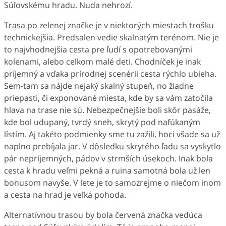
Súľovskému hradu. Nuda nehrozí.
Trasa po zelenej značke je v niektorých miestach trošku
technickejšia. Predsalen vedie skalnatým terénom. Nie je
to najvhodnejšia cesta pre ľudí s opotrebovanými
kolenami, alebo celkom malé deti. Chodníček je inak
príjemný a vďaka prírodnej scenérii cesta rýchlo ubieha.
Sem-tam sa nájde nejaký skalný stupeň, no žiadne
priepasti, či exponované miesta, kde by sa vám zatočila
hlava na trase nie sú. Nebezpečnejšie boli skôr pasáže,
kde bol udupaný, tvrdý sneh, skrytý pod nafúkaným
lístím. Aj takéto podmienky sme tu zažili, hoci všade sa už
naplno prebíjala jar. V dôsledku skrytého ľadu sa vyskytlo
pár nepríjemných, pádov v strmších úsekoch. Inak bola
cesta k hradu veľmi pekná a ruina samotná bola už len
bonusom navyše. V lete je to samozrejme o niečom inom
a cesta na hrad je veľká pohoda.
Alternatívnou trasou by bola červená značka vedúca