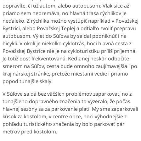
dopravíte, či už autom, alebo autobusom. Vlak síce až
priamo sem nepremáva, no hlavná trasa rýchlikov je
neďaleko. Z rýchlika možno vystúpiť napríklad v Považskej
Bystrici, alebo Považskej Teplej a odtiaľto zvoliť prepravu
autobusom. Výlet do Súľova by sa dal podniknúť i na
bicykli. V okolí je niekoľko cyklotrás, hoci hlavná cesta z
Považskej Bystrice nie je na cykloturistiku príliš príjemná.
Je totiž dosť frekventovaná. Keď z nej neskôr odbočíte
smerom na Súľov, cesta bude omnoho zaujímavejšia i po
krajinárskej stránke, pretože miestami vedie i priamo
popod tunajšie skaly.
V Súľove sa dá bez väčších problémov zaparkovať, no z
tunajšieho dopravného značenia to vyzeralo, že počas
hlavnej sezóny sa za parkovanie platí. My sme zaparkovali
kúsok za kostolom, v centre obce, hoci výhodnejšie z
pohľadu turistického značenia by bolo parkovať pár
metrov pred kostolom.