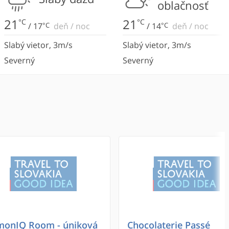
oblačnosť
21
21
°C
°C
/
17
°C
deň
/
noc
/
14
°C
deň
/
noc
Slabý vietor
,
3
m/s
Slabý vietor
,
3
m/s
Severný
Severný
onIQ Room - úniková
Chocolaterie Passé