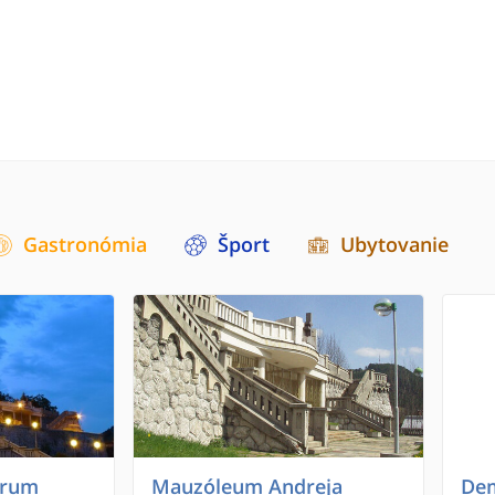
Gastronómia
Šport
Ubytovanie
trum
Mauzóleum Andreja
Dem