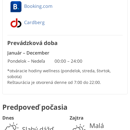
Booking.com
Cardberg
Prevádzková doba
Január
–
December
Pondelok – Nedeľa
00:00
–
24:00
*otváracie hodiny wellness (pondelok, streda, štvrtok,
sobota)
Reštaurácia je otvorená denne od 7:00 do 22:00.
Predpoveď počasia
Dnes
Zajtra
Malá
Slabý dážď