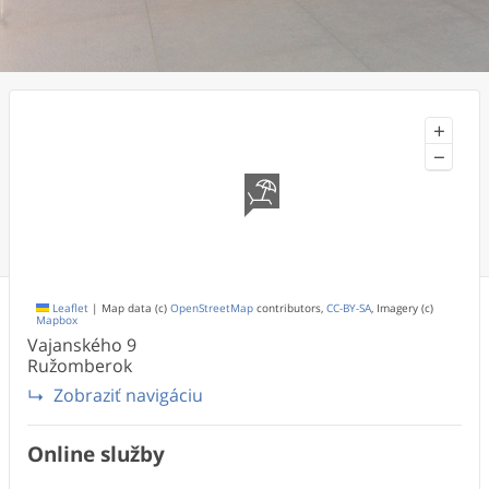
+
−
Leaflet
|
Map data (c)
OpenStreetMap
contributors,
CC-BY-SA
, Imagery (c)
Mapbox
Vajanského
9
Ružomberok
Zobraziť navigáciu
Online služby