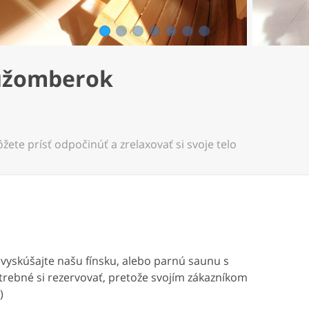
1
2
3
4
5
6
7
Ružomberok
ete prísť odpočinúť a zrelaxovať si svoje telo
vyskúšajte našu fínsku, alebo parnú saunu s
rebné si rezervovať, pretože svojím zákazníkom
)