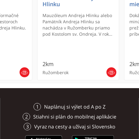
Hlinku
mie
nformačné
Mauzóleum Andreja Hlinku alebo
Doká
estoroch
Pamätník Andreja Hlinku sa
minú
reja Hlinku.
nachádza v Ružomberku priamo
prež
pod Kostolom sv. Ondreja. V roku
príb
2007 prijala Národná rada
sa z
Slovenskej republiky zákon o
urči
zásluhách Andreja Hlinku, podľa
a va
ktorého sa mauzóleum považuje
tmav
2km
2k
za pietne miesto. Andrej Hlinka
a hl
patril k hlavným predstaviteľom
len 
Ružomberok
Ruž
hnutia za autonómiu Slovenska.
doká
Narodil sa (1864 - 1938) v
Černovej, ktorá je dnes súčasťou
mesta Ružomberok.
Naplánuj si výlet od A po Z
Stiahni si plán do mobilnej aplikácie
Vyraz na cesty a užívaj si Slovensko