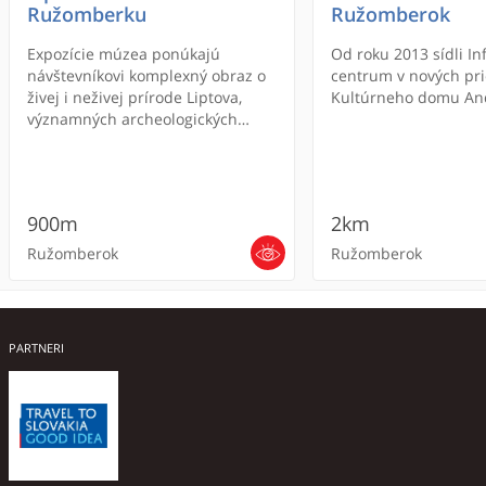
Ružomberku
Ružomberok
Expozície múzea ponúkajú
Od roku 2013 sídli I
návštevníkovi komplexný obraz o
centrum v nových pri
živej i neživej prírode Liptova,
Kultúrneho domu And
významných archeologických
nálezoch a lokalitách, jeho histórii
od najstarších čias po súčasnosť i
možnosť pokochať sa skvostami
umeleckohistorických pamiatok
900m
2km
regiónu, vystavenými v Galérii
sakrálneho umenia a expozícii
Ružomberok
Ružomberok
Štefana Šovánku.
PARTNERI