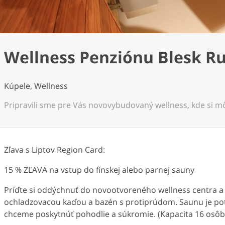
Wellness Penziónu Blesk 
Kúpele, Wellness
Pripravili sme pre Vás novovybudovaný wellness, kde si môž
Zľava s Liptov Region Card:
15 % ZĽAVA na vstup do fínskej alebo parnej sauny
Príďte si oddýchnuť do novootvoreného wellness centra a 
ochladzovacou kaďou a bazén s protiprúdom. Saunu je pot
chceme poskytnúť pohodlie a súkromie. (Kapacita 16 osôb