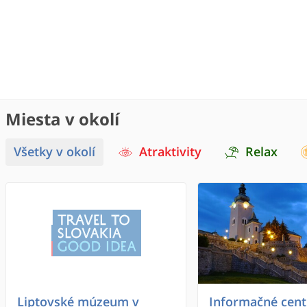
Miesta v okolí
Všetky v okolí
Atraktivity
Relax
Liptovské múzeum v
Informačné cen