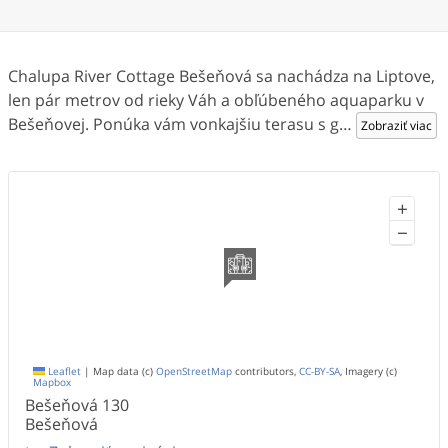
Chalupa River Cottage Bešeňová sa nachádza na Liptove,
len pár metrov od rieky Váh a obľúbeného aquaparku v
Bešeňovej. Ponúka vám vonkajšiu terasu s g
…
Zobraziť viac
+
−
Leaflet
|
Map data (c)
OpenStreetMap
contributors,
CC-BY-SA
, Imagery (c)
Mapbox
Bešeňová
130
Bešeňová