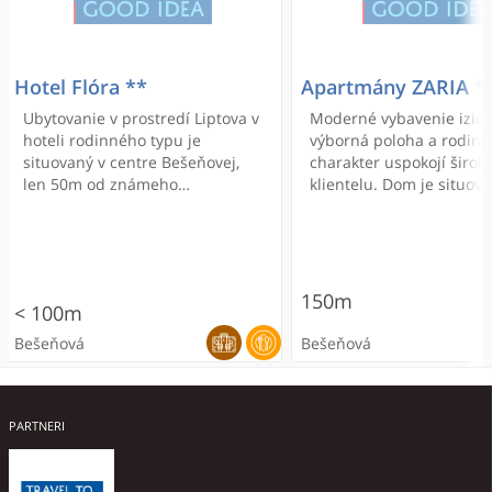
Hotel Flóra **
Apartmány ZARIA *
Ubytovanie v prostredí Liptova v
Moderné vybavenie izieb
hoteli rodinného typu je
výborná poloha a rodinn
situovaný v centre Bešeňovej,
charakter uspokojí širok
len 50m od známeho
klientelu. Dom je situov
termálneho kúpaliska. V hoteli
kľudnej ulici v Liptovskej
ponúkame kvalitné ubytovanie,
Bešeňová. Thermal park
výbornú stravu, posedenie v
Bešeňová, termálne kúpal
štýlovom prostredí, uzavreté
vďaka ktorému je Liptov 
parkovisko.
zahraničí obľúbená desti
150m
< 100m
je vzdialené len 300 met
Bešeňová
Bešeňová
ODPORÚČANÉ
PARTNERI