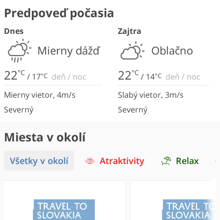
Predpoveď počasia
Dnes
Zajtra
Mierny dážď
Oblačno
22
22
°C
°C
/
17
°C
deň
/
noc
/
14
°C
deň
/
noc
Mierny vietor
,
4
m/s
Slabý vietor
,
3
m/s
Severný
Severný
Miesta v okolí
Všetky v okolí
Atraktivity
Relax