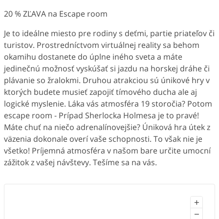
20 % ZĽAVA na Escape room
Je to ideálne miesto pre rodiny s deťmi, partie priateľov či
turistov. Prostredníctvom virtuálnej reality sa behom
okamihu dostanete do úplne iného sveta a máte
jedinečnú možnosť vyskúšať si jazdu na horskej dráhe či
plávanie so žralokmi. Druhou atrakciou sú únikové hry v
ktorých budete musieť zapojiť tímového ducha ale aj
logické myslenie. Láka vás atmosféra 19 storočia? Potom
escape room - Prípad Sherlocka Holmesa je to pravé!
Máte chuť na niečo adrenalínovejšie? Úniková hra útek z
väzenia dokonale overí vaše schopnosti. To však nie je
všetko! Príjemná atmosféra v našom bare určite umocní
zážitok z vašej návštevy. Tešíme sa na vás.
+
−