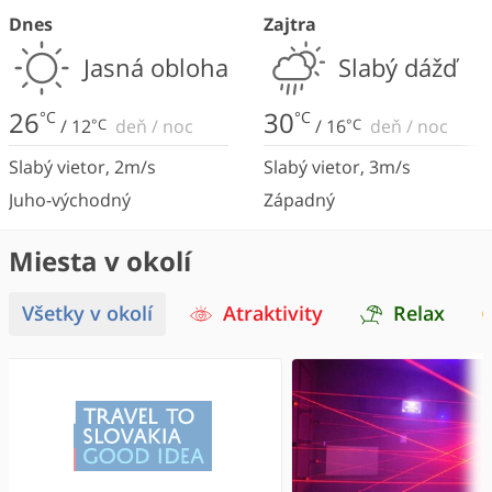
Dnes
Zajtra
Jasná obloha
Slabý dážď
26
30
°C
°C
/
12
°C
deň
/
noc
/
16
°C
deň
/
noc
Slabý vietor
,
2
m/s
Slabý vietor
,
3
m/s
Juho-východný
Západný
Miesta v okolí
Všetky v okolí
Atraktivity
Relax