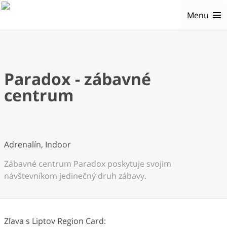
Menu
Paradox - zábavné
centrum
Adrenalín, Indoor
Zábavné centrum Paradox poskytuje svojim
návštevníkom jedinečný druh zábavy.
Zľava s Liptov Region Card: