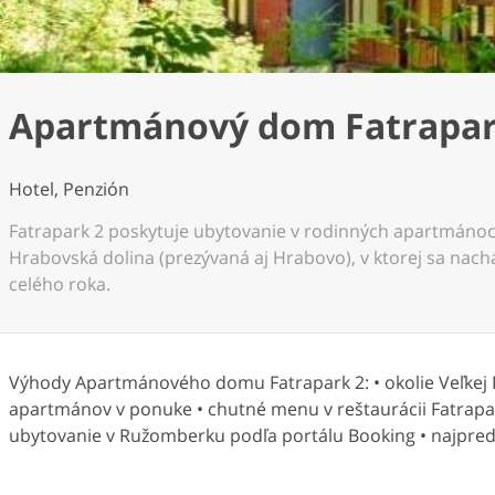
Apartmánový dom Fatrapar
Hotel, Penzión
Fatrapark 2 poskytuje ubytovanie v rodinných apartmánoch
Hrabovská dolina (prezývaná aj Hrabovo), v ktorej sa nach
celého roka.
Výhody Apartmánového domu Fatrapark 2: • okolie Veľkej Fat
apartmánov v ponuke • chutné menu v reštaurácii Fatrapar
ubytovanie v Ružomberku podľa portálu Booking • najpred