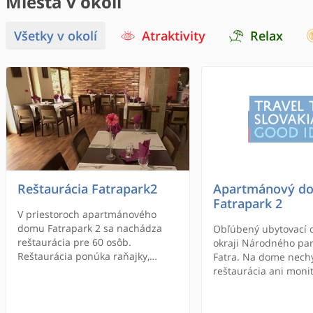
Miesta v okolí
Všetky v okolí
Atraktivity
Relax
Reštaurácia Fatrapark2
Apartmánový d
Fatrapark 2
V priestoroch apartmánového
domu Fatrapark 2 sa nachádza
Obľúbený ubytovací o
reštaurácia pre 60 osôb.
okraji Národného par
Reštaurácia ponúka raňajky,
Fatra. Na dome nech
obedové MENU, špeciálne MENU
reštaurácia ani moni
pre ubytovaných na večere a
vyhradené parkovisko
výbornú ponuku a lá
cart.Reštauráciu prevádzku