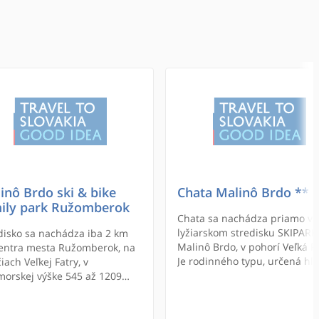
inô Brdo ski & bike
Chata Malinô Brdo **
ily park Ružomberok
Chata sa nachádza priamo v
lyžiarskom stredisku SKIPARK
disko sa nachádza iba 2 km
Malinô Brdo, v pohorí Veľká Fa
entra mesta Ružomberok, na
Je rodinného typu, určená hl
iach Veľkej Fatry, v
pre rodiny s deťmi s kapacito
orskej výške 545 až 1209
max. 8 osôb.
.m.