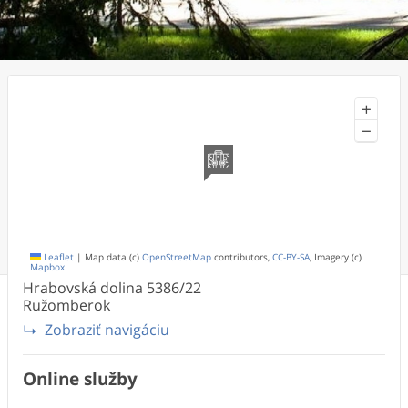
+
−
Leaflet
|
Map data (c)
OpenStreetMap
contributors,
CC-BY-SA
, Imagery (c)
Mapbox
Hrabovská dolina
5386/22
Ružomberok
Zobraziť navigáciu
Online služby