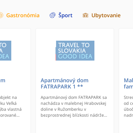
Gastronómia
Šport
Ubytovanie
om
Apartmánový dom
Mal
FATRAPARK 1 **
fam
bjekt na
Apartmánový dom FATRAPARK sa
Stre
ku Veľká
nachádza v malebnej Hrabovskej
od c
ýba vlastná
doline v Ružomberku v
úboč
torované
bezprostrednej blízkosti nádrže
nadm
.
Malinô Brdo SKIPARK Ružomberok
m.n
. Je to skvelé miesto pre
dovolenku plnú