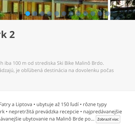
1
2
3
4
5
6
7
8
9
10
11
12
k 2
 iba 100 m od strediska Ski Bike Malinô Brdo.
ádzajú, je obľúbená destinácia na dovolenku počas
ry a Liptova • ubytuje až 150 ľudí • rôzne typy
k • nepretržitá prevádzka recepcie • najpredávanejšie
ávanejšie ubytovanie na Malinô Brde po
…
Zobraziť viac