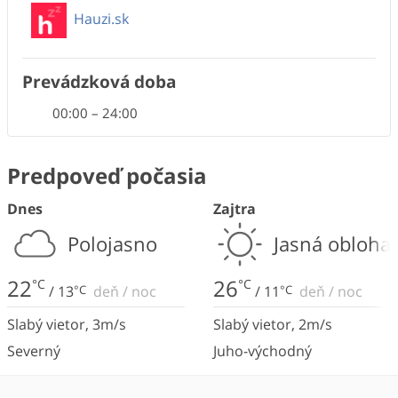
Hauzi.sk
Prevádzková doba
00:00
–
24:00
Predpoveď počasia
Dnes
Zajtra
Polojasno
Jasná obloha
22
26
°C
°C
/
13
°C
deň
/
noc
/
11
°C
deň
/
noc
Slabý vietor
,
3
m/s
Slabý vietor
,
2
m/s
Severný
Juho-východný