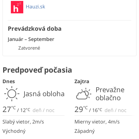
Hauzi.sk
Prevádzková doba
Január
–
September
Zatvorené
Predpoveď počasia
Dnes
Zajtra
Prevažne
Jasná obloha
oblačno
27
29
°C
°C
/
12
°C
deň
/
noc
/
16
°C
deň
/
noc
Slabý vietor
,
2
m/s
Mierny vietor
,
4
m/s
Východný
Západný