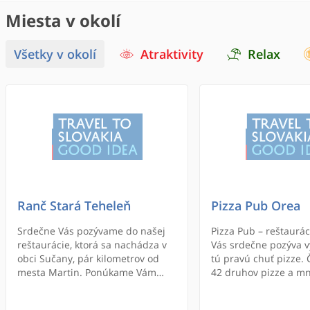
Miesta v okolí
Všetky v okolí
Atraktivity
Relax
Ranč Stará Teheleň
Pizza Pub Orea
Srdečne Vás pozývame do našej
Pizza Pub – reštaurác
reštaurácie, ktorá sa nachádza v
Vás srdečne pozýva v
obci Sučany, pár kilometrov od
tú pravú chuť pizze.
mesta Martin. Ponúkame Vám
42 druhov pizze a m
príjemné posedenie v štýlovej
výborných jedál v št
reštaurácii, pri ktorej sa nachádza
prostredí, do ktoréh