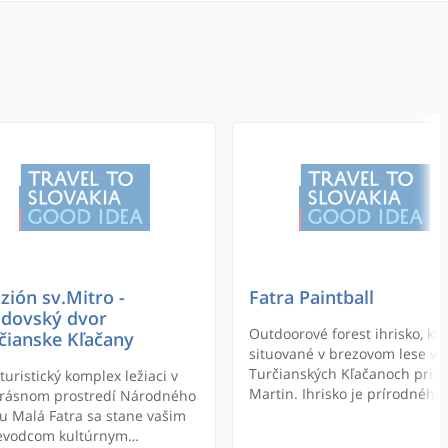
zión sv.Mitro -
Fatra Paintball
dovský dvor
Outdoorové forest ihrisko, kto
čianske Kľačany
situované v brezovom lese v
Turčianských Kľačanoch pri 
turistický komplex ležiaci v
Martin. Ihrisko je prírodného
rásnom prostredí Národného
charakteru, doplnené o umel
u Malá Fatra sa stane vašim
prekážky, posedy, a väčšie obj
evodcom kultúrnym