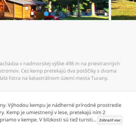
1
2
3
4
5
6
7
nachádza v nadmorskej výške 498 m na priestranných
h stromov. Cez kemp pretekajú dva potôčiky s dvoma
 Malá Fatra na katastrálnom území mesta Turany.
ny. Výhodou kempu je nádherné prírodné prostredie
atry. Kemp je umiestnený v lese, pretekajú ním 2
riamo v kempe. V blízkosti sú tiež turisti
…
Zobraziť viac