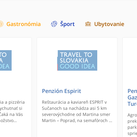
Gastronómia
Šport
Ubytovanie
Penzión Espirit
Pen
Gaz
ia a pizzéria
Reštaurácia a kaviareň ESPRIT v
Tur
ychutnať si
Sučanoch sa nachádza asi 5 km
 Čaká na Vás
severovýchodne od Martina smer
Agro
nožstvo
Martin – Poprad, na semafóroch v
prek
ýlovom
Sučanoch do prava a za
park
o sa budete
benzínkou Lukoil veľká žltá
spri