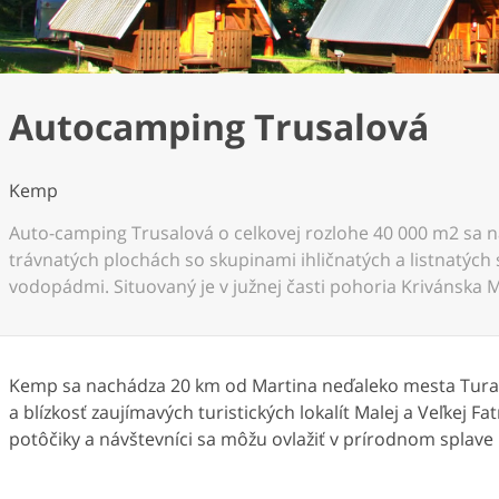
Autocamping Trusalová
Kemp
Auto-camping Trusalová o celkovej rozlohe 40 000 m2 sa 
trávnatých plochách so skupinami ihličnatých a listnatýc
vodopádmi. Situovaný je v južnej časti pohoria Krivánska
Kemp sa nachádza 20 km od Martina neďaleko mesta Tura
a blízkosť zaujímavých turistických lokalít Malej a Veľkej F
potôčiky a návštevníci sa môžu ovlažiť v prírodnom splave p