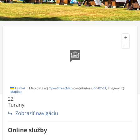
+
−
Leaflet
|
Map data (c)
OpenStreetMap
contributors,
CC-BY-SA
, Imagery (c)
Mapbox
22
Turany
Zobraziť navigáciu
Online služby