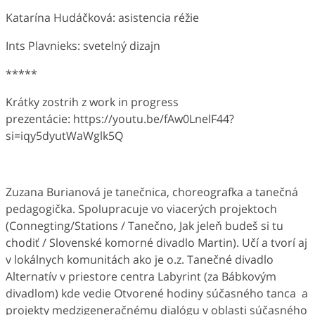
Katarína Hudáčková: asistencia réžie
Ints Plavnieks: svetelný dizajn
*****
Krátky zostrih z work in progress
prezentácie: https://youtu.be/fAw0LnelF44?
si=iqy5dyutWaWglk5Q
Zuzana Burianová je tanečnica, choreografka a tanečná
pedagogička. Spolupracuje vo viacerých projektoch
(Connegting/Stations / Tanečno, Jak jeleň budeš si tu
chodiť / Slovenské komorné divadlo Martin). Učí a tvorí aj
v lokálnych komunitách ako je o.z. Tanečné divadlo
Alternatív v priestore centra Labyrint (za Bábkovým
divadlom) kde vedie Otvorené hodiny súčasného tanca a
projekty medzigeneračnému dialógu v oblasti súčasného