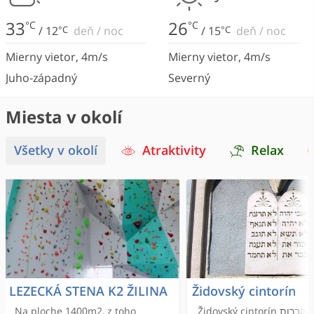
33
26
°C
°C
/
12
°C
deň
/
noc
/
15
°C
deň
/
noc
Mierny vietor
,
4
m/s
Mierny vietor
,
4
m/s
Juho-západný
Severný
Miesta v okolí
Všetky v okolí
Atraktivity
Relax
LEZECKÁ STENA K2 ŽILINA
Židovský cintorín
Na ploche 1400m2, z toho
Židovský cintorín בית-הקברות