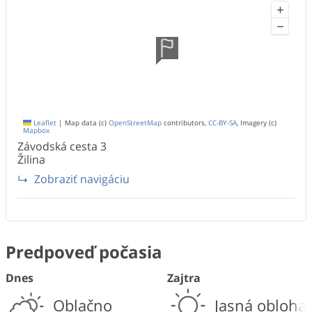
+
−
Leaflet
|
Map data (c)
OpenStreetMap
contributors,
CC-BY-SA
, Imagery (c)
Mapbox
Závodská cesta
3
Žilina
Zobraziť navigáciu
Predpoveď počasia
Dnes
Zajtra
Oblačno
Jasná obloha