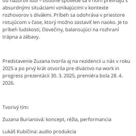
od názorov ľudí – osobné spovede sa v ňom prelínajú s
absurdnými situáciami vznikajúcimi v kontexte
rozhovorov s divákmi. Príbeh sa odohráva v priestore
rotujúcom v čase, ktorý možno zastaviť len naoko. Je to
príbeh ľudskosti, človečiny, balansujúci na rozhraní
trápna a zábavy.
Predstavenie Zuzana tvorila aj na rezidencii u nás v roku
2025 a po prvý krát otvorila pre diváctvo na work in
progress prezentácii 30. 3. 2025, premiéra bola 28. 4.
2026.
Tvorivý tím:
Zuzana Burianová: koncept, réžia, performancia
Lukáš Kubičina: audio produkcia