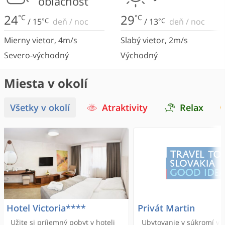
oblačnosť
24
29
°C
°C
/
15
°C
deň
/
noc
/
13
°C
deň
/
noc
Mierny vietor
,
4
m/s
Slabý vietor
,
2
m/s
Severo-východný
Východný
Miesta v okolí
Všetky v okolí
Atraktivity
Relax
Hotel Victoria****
Privát Martin
Užite si príjemný pobyt v hoteli
Ubytovanie v súkromí v