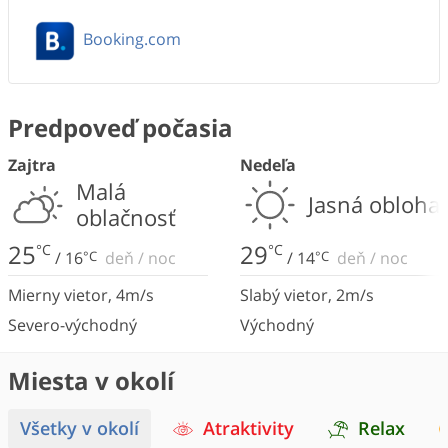
Booking.com
Predpoveď počasia
Zajtra
Nedeľa
Malá
Jasná obloha
oblačnosť
25
29
°C
°C
/
16
°C
deň
/
noc
/
14
°C
deň
/
noc
Mierny vietor
,
4
m/s
Slabý vietor
,
2
m/s
Severo-východný
Východný
Miesta v okolí
Všetky v okolí
Atraktivity
Relax