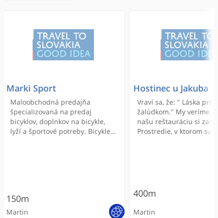
Marki Sport
Hostinec u Jakuba
Maloobchodná predajňa
Vraví sa, že: " Láska pre
špecializovaná na predaj
žalúdkom." My veríme, že
bicyklov, doplnkov na bicykle,
našu reštauráciu si zami
lyží a športové potreby. Bicykle
Prostredie, v ktorom sa 
(Author, Giant), Lyže (Rossignoll),
kvalitu jedál kladú veľké
športové oblečenie a obuv
a ku každej objednávke 
(Adidas, Salomon, Planika,
pristupuje s maximálno
o'neill, ...)
pozornosťou, starostlivos
úsmevom na tvári.
400m
150m
Martin
Martin