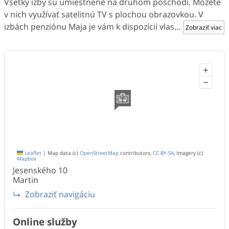
Všetky izby sú umiestnené na druhom poschodí. Môžete
v nich využívať satelitnú TV s plochou obrazovkou. V
izbách penziónu Maja je vám k dispozícii vlas
…
Zobraziť viac
+
−
Leaflet
|
Map data (c)
OpenStreetMap
contributors,
CC-BY-SA
, Imagery (c)
Mapbox
Jesenského
10
Martin
Zobraziť navigáciu
Online služby