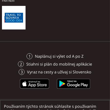
PARTNERI
parkovania, relaxovania 
aktívneho oddychu v pri
penziónu, výhodnú polo
cenu.
Naplánuj si výlet od A po Z
Stiahni si plán do mobilnej aplikácie
Vyraz na cesty a užívaj si Slovensko
Používaním týchto stránok súhlasíte s používaním
Nájdete nás na sociálnych sieťach