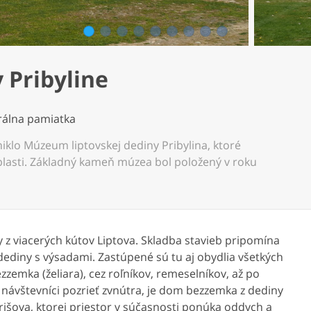
1
2
3
4
5
6
7
8
9
 Pribyline
králna pamiatka
iklo Múzeum liptovskej dediny Pribylina, ktoré
lasti. Základný kameň múzea bol položený v roku
y z viacerých kútov Liptova. Skladba stavieb pripomína
dediny s výsadami. Zastúpené sú tu aj obydlia všetkých
zemka (želiara), cez roľníkov, remeselníkov, až po
u návštevníci pozrieť zvnútra, je dom bezzemka z dediny
rišova, ktorej priestor v súčasnosti ponúka oddych a