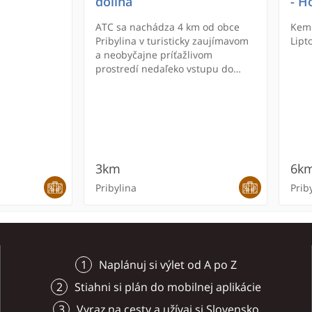
dolina
- H
ATC sa nachádza 4 km od obce
Kemp
Pribylina v turisticky zaujímavom
Lipt
a neobyčajne príťažlivom
prostredí nedaľeko vstupu do
Račkovej a Jamníckej doliny.
Návštevníci tu nájdu ideálne
podmienky pre vychádzky aj
náročnejšie túry do vrcholov a
dolín Západných Tatier.
3km
6k
Pribylina
Prib
Naplánuj si výlet od A po Z
Stiahni si plán do mobilnej aplikácie
Vyraz na cesty a užívaj si Slovensko