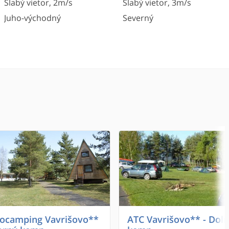
Slabý vietor
,
2
m/s
Slabý vietor
,
3
m/s
Juho-východný
Severný
ocamping Vavrišovo**
ATC Vavrišovo** - Dol