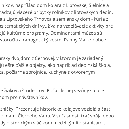
íkov, napríklad dom kolára z Liptovskej Sielnice a
dzajú viaceré príbytky roľníkov z liptovských dedín.
a z Liptovského Trnovca a zemiansky dom - kúria z
s tematických dní využíva na vzdelávacie aktivity pre
ehajú kultúrne programy. Dominantami múzea sú
 storočia a ranogotický kostol Panny Márie z obce
rsky dvojdom z Černovej, v ktorom je zariadený
 ešte ďalšie objekty, ako napríklad dedinská škola,
a, požiarna zbrojnica, kuchyne s otvoreným
žiakov a študentov. Počas letnej sezóny sú pre
mom pre návštevníkov.
zničky. Prezentuje historické koľajové vozidlá a časť
 dolinami Čierneho Váhu. V súčasnosti trať spája depo
zdy historickým vláčikom medzi týmito stanicami.