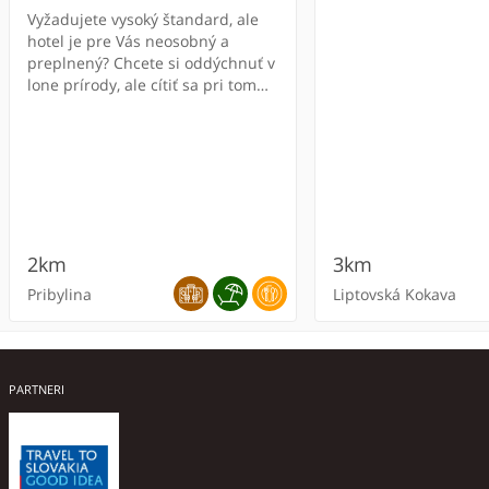
Vyžadujete vysoký štandard, ale
hotel je pre Vás neosobný a
preplnený? Chcete si oddýchnuť v
lone prírody, ale cítiť sa pri tom
príjemne ako doma? Ponúkame
Vám ubytovanie na súkromí v
dvoch objektoch, ktoré spĺňajú
vysoké požiadavky na kvalitné
domácke prostredie. Ba možno i
viac.Každá izba má vlastnú
kúpeľňu so sprchou a WC, TV a
chladničku.
2km
3km
Pribylina
Liptovská Kokava
PARTNERI