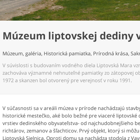
Múzeum liptovskej dediny v
Múzeum, galéria, Historická pamiatka, Prírodná krása, Sa
V súvislosti s budovaním vodného diela Liptovská Mara vzn
zachováva významné nehnuteľné pamiatky zo zátopovej ob
1972 a skanzen bol otvorený pre verejnosť v roku 1991.
V súčasnosti sa v areáli múzea v prírode nachádzajú stavb
historické mestečko, aké bolo bežné pre viaceré liptovské 
vrstiev dedinského obyvateľstva- od najchudobnejšieho bez
richtárov, zemanov a šľachticov. Prvý objekt, ktorý si môž
Liptovská Sielnica. Oproti domu sa nachádza stodola z Vav