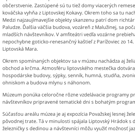
občerstvenie. Zastúpené sú tu tiež domy viacerých remeseln
kováčska vyhňa z Liptovskej Kokavy. Okrem toho sa tu nachá
Medzi najzaujímavejšie objekty skanzenu patrí dom richtár
Paludze. Ďalšia väčšia budova, vozáreň z Malužinej, sa poča
mladších návštevníkov. V amfiteátri vedľa vozárne prebi
nepochybne goticko-renesančný kaštieľ z Parížoviec zo 14.
Liptovská Mara.
Okrem spomínaných objektov sa v múzeu nachádza aj želia
obchod a krčma. Atmosféru liptovského mestečka dotvárajú
hospodárske budovy, sýpky, senník, humná, studňa, zvonic
ohniskom a budova mlynu s náhonom.
Múzeum ponúka celoročne rôzne vzdelávacie programy pre 
návštevníkov pripravené tematické dni s bohatým progra
Súčasťou areálu múzea je aj expozícia Považskej lesnej žele
pôvodnej trate. Tá v minulosti spájala Liptovský Hrádok s
železničky s dedinou a návštevníci môžu využiť možnosť ja