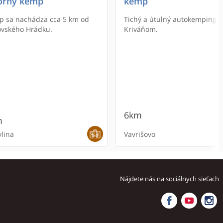
orný kemp
kemp
 sa nachádza cca 5 km od
Tichý a útulný autokemping pod
ovského Hrádku.
Kriváňom.
6km
m
ylina
Vavrišovo
Nájdete nás na sociálnych sieťach