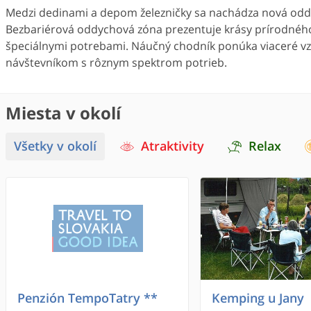
Medzi dedinami a depom železničky sa nachádza nová odd
Bezbariérová oddychová zóna prezentuje krásy prírodného 
špeciálnymi potrebami. Náučný chodník ponúka viaceré vzd
návštevníkom s rôznym spektrom potrieb.
Miesta v okolí
Všetky v okolí
Atraktivity
Relax
Penzión TempoTatry **
Kemping u Jany