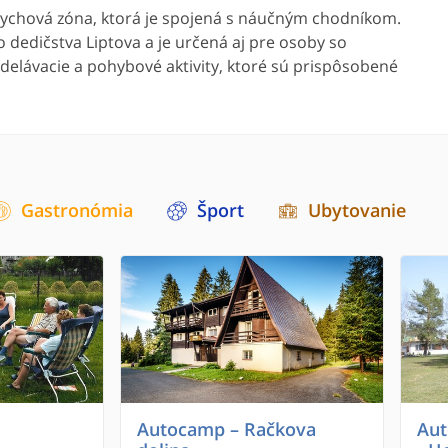
ychová zóna, ktorá je spojená s náučným chodníkom.
dedičstva Liptova a je určená aj pre osoby so
elávacie a pohybové aktivity, ktoré sú prispôsobené
Gastronómia
Šport
Ubytovanie
Autocamp – Račkova
Aut