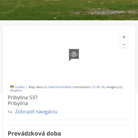
+
−
Leaflet
|
Map data (c)
OpenStreetMap
contributors,
CC-BY-SA
, Imagery (c)
Mapbox
Pribylina
537
Pribylina
Zobraziť navigáciu
Prevádzková doba