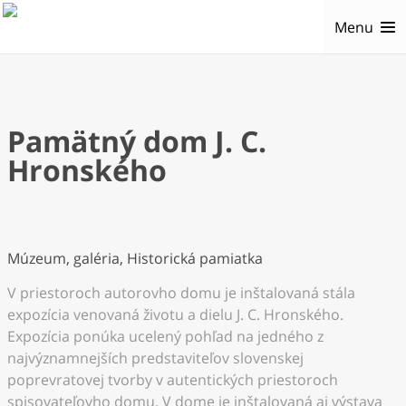
Menu
Pamätný dom J. C.
Hronského
Múzeum, galéria, Historická pamiatka
V priestoroch autorovho domu je inštalovaná stála
expozícia venovaná životu a dielu J. C. Hronského.
Expozícia ponúka ucelený pohľad na jedného z
najvýznamnejších predstaviteľov slovenskej
poprevratovej tvorby v autentických priestoroch
spisovateľovho domu. V dome je inštalovaná aj výstava