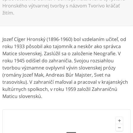
Hronského výtvarnej tvorby s názvom Tvorivo kráčať
žitím.
Jozef Cíger Hronský (1896-1960) bol vzdelaním učiteľ, od
roku 1933 pôsobil ako tajomník a neskôr ako správca
Matice slovenskej. Zaslúžil sa o založenie Neografie. V
roku 1945 odišiel do zahraničia. Svojou rozsiahlou
tvorbou významne ovplyvnil vývin slovenskej prózy
(romány Jozef Mak, Andreas Búr Majster, Svet na
trasovisku). V zahraničí maľoval a pracoval v krajanských
kultúrnych spolkoch, v roku 1959 založil Zahraničnú
Maticu slovenskú.
+
−