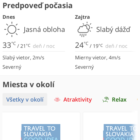
Predpoveď počasia
Dnes
Zajtra
Jasná obloha
Slabý dážď
33
24
°C
°C
/
21
°C
deň
/
noc
/
19
°C
deň
/
noc
Slabý vietor
,
2
m/s
Mierny vietor
,
4
m/s
Severný
Severný
Miesta v okolí
Všetky v okolí
Atraktivity
Relax