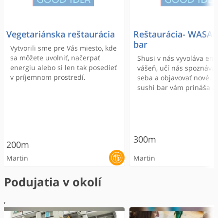
Vegetariánska reštaurácia
Reštaurácia- WASAB
bar
Vytvorili sme pre Vás miesto, kde
sa môžete uvolniť, načerpať
Shusi v nás vyvoláva emó
energiu alebo si len tak posedieť
vášeň, učí nás spoznáva
v príjemnom prostredí.
seba a objavovať nové.
sushi bar vám prináša č
produkty a recepty, ktor
objavili a upravili v pri
našeho pôsobenia v zahr
300m
200m
Martin
Martin
Podujatia v okolí
,