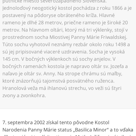
pútnické miesto severozápadného Slovenska.
Jednoloďový neogotický kostol pochádza z roku 1866 a je
postavený na pôdoryse obráteného kríža. Hlavné
rameno je dlhé 28 metrov, priečne rameno je široké 20
metrov. Na hlavnom oltári, ktorý má tri výklenky, stojí v
prostrednom socha Miostivej Panny Márie Friwaldskej.
Túto sochu vyhotovil neznámy rezbár okolo roku 1498 a
sú jej pripisované viaceré uzdravenia. Socha je vysoká
145 cm. V bočných výklenkoch sú sochy anjelov. V
bočných ramenách kostola je napravo oltár sv. Jozefa a
naľavo je oltár sv. Anny. Na strope chrámu sú maľby,
ktoré znázorňujú tajomstvá posvätného ruženca.
Hranolová veža má ihlanovú strechu, vo veži sú štyri
zvony a zvonkohra.
7. septembra 2002 získal tento pôvodne Kostol
Narodenia Panny Márie status „Basilica Minor“ a to vďaka