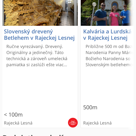
Slovenský drevený
Kalvária a Lurdská 
Betlehem v Rajeckej Lesnej
v Rajeckej Lesnej
Ručne vyrezávaný. Drevený.
Približne 500 m od Bazil
Originálny a jedinečný. Táto
Narodenia Panny Márie
technická a zároveň umelecká
Božieho Narodenia so
pamiatka si zaslúži ešte viac
Slovenským betlehemo
prívlastkov. Ide o najväčšiu
navštíviť Frivaldskú kalv
drevorezbu (svojho druhu) na
(Rajecká Lesná sa v minu
svete a to priamo v jednej z
volala Frivald). Zahŕňa 1
najrozsiahlejších obcí Rajeckej
malých kaplniek – zastav
doliny - Rajeckej Lesnej. Dielo je
posledného utrpenia Pá
úžasné nielen svojím
Ježiša – pri ceste široký
500m
stvárnením, ale predovšetkým
chodníkom na kopec Kalv
veľkosťou.
Na vrchu sa týči Kostol
< 100m
Nanebovstúpenia Pána 
Rajecká Lesná
Rajecká Lesná
ním kríž Ježišovho ukrižo
Mnohokrát počas roka sa