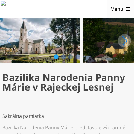
Menu
1
2
3
4
Bazilika Narodenia Panny
Márie v Rajeckej Lesnej
Sakrálna pamiatka
Bazilika Narodenia Panny Márie predstavuje významné