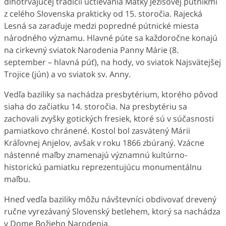
dlhotrvajúcej tradícii uctievania Matky Ježišovej pútnikmi
z celého Slovenska prakticky od 15. storočia. Rajecká
Lesná sa zaraďuje medzi popredné pútnické miesta
národného významu. Hlavné púte sa každoročne konajú
na cirkevný sviatok Narodenia Panny Márie (8.
september – hlavná púť), na hody, vo sviatok Najsvätejšej
Trojice (jún) a vo sviatok sv. Anny.
Vedľa baziliky sa nachádza presbytérium, ktorého pôvod
siaha do začiatku 14. storočia. Na presbytériu sa
zachovali zvyšky gotických fresiek, ktoré sú v súčasnosti
pamiatkovo chránené. Kostol bol zasvätený Márii
Kráľovnej Anjelov, avšak v roku 1866 zbúraný. Vzácne
nástenné maľby znamenajú významnú kultúrno-
historickú pamiatku reprezentujúcu monumentálnu
maľbu.
Hneď vedľa baziliky môžu návštevníci obdivovať drevený
ručne vyrezávaný Slovenský betlehem, ktorý sa nachádza
v Dome Božieho Narodenia.