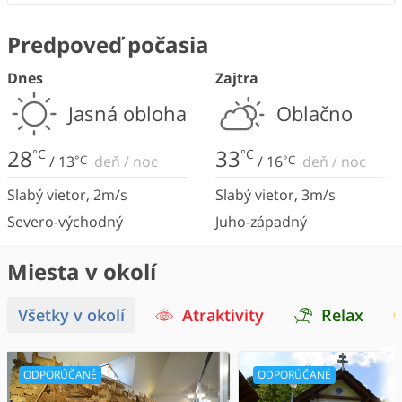
Predpoveď počasia
Dnes
Zajtra
Jasná obloha
Oblačno
28
33
°C
°C
/
13
°C
deň
/
noc
/
16
°C
deň
/
noc
Slabý vietor
,
2
m/s
Slabý vietor
,
3
m/s
Severo-východný
Juho-západný
Miesta v okolí
Všetky v okolí
Atraktivity
Relax
ODPORÚČANÉ
ODPORÚČANÉ