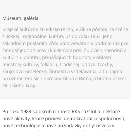
Múzeum, galéria
Krajské kultúrne stredisko (KrKS) v Žiline pôsobí na scéne
žilinskej i regionálnej kultúry už od roku 1953. Jeho
základným poslaním vždy bolo vytváranie podmienok pre
činnosť jednotlivcov i kolektívov posilňujúcich národnú a
kultúrnu identitu, prinášajúcich hodnoty v oblasti
miestnej kultúry, folklóru, tradičnej ľudovej tvorby,
záujmovo-umeleckej činnosti a vzdelávania, a to najmä
na území terajších okresov Žilina a Bytča, a tiež na území
Žilinského kraja.
Po roku 1989 sa okruh činností RKS rozšíril o niektoré
nové aktivity, ktoré priniesli demokratizácia spoločnosti,
nové technológie a nové požiadavky doby: osveta v