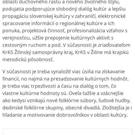
oblasti duchovného rastu a nového životného štýlu,
podujatia podporujúce slobodný dialóg kultúr a lepšiu
propagáciu slovenskej kultúry v zahraničí, elektronické
spracovanie informácií o regionálnej kultúre a ich
ponuka, projektová činnosť, profesionalizácia vzťahov s
verejnosťou, užšie prepojenie kultúrnych aktivít s
cestovným ruchom a pod. V súčasnosti je zriaďovateľom
KrKS Žilinský samosprávny kraj, KrKS v Žiline má krajskú
metodickú pôsobnosť.
V súčasnosti je treba vynaložiť viac úsilia na získavanie
financií, no najmä na presadzovanie kultúrnych hodnôt.
Je treba viac trpezlivosti a času na dialóg o tom, čo
vlastne kultúrne hodnoty sú. Oveľa ťažšie a vzácnejšie
ako kedysi vznikajú nové folklórne súbory, ľudové hudby,
dedinské folklórne skupiny, obecné divadlá. Zložitejšia je i
hľadanie a motivovanie dobrovoľníkov v oblasti kultúry.