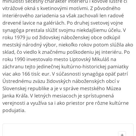
minulosti secesný charakter interiéru i kovové lustre či
vitrážové okná s kvetinovými motívmi. Z pôvodného
interiérového zariadenia sa však zachovali len radové
drevené lavice na galériách. Po druhej svetovej vojne
synagóga prestala slúžiť svojmu niekdajšiemu účelu. V
roku 1979 ju od židovskej náboženskej obce odkúpil
mestský národný výbor, niekoľko rokov potom slúžila ako
sklad, čo viedlo k značnému poškodeniu jej interiéru. Po
roku 1990 investovalo mesto Liptovský Mikuláš na
záchranu tejto jedinečnej kultúrno-historickej pamiatky
viac ako 166 tisíc eur. V súčasnosti synagóga opäť patrí
Ústrednému zväzu židovských náboženských obcí v
Slovenskej republike a je v správe mestského Múzea
Janka Kráľa. V letných mesiacoch je sprístupnená
verejnosti a využíva sa i ako priestor pre rôzne kultúrne
podujatia.
+