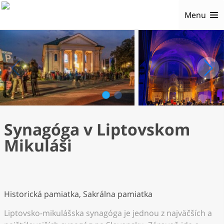
Menu
1
2
Synagóga v Liptovskom
Mikuláši
Historická pamiatka, Sakrálna pamiatka
Liptovsko-mikulášska synagóga je jednou z najväčších a