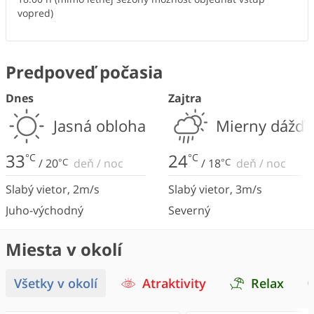
vopred)
Predpoveď počasia
Dnes
Zajtra
Jasná obloha
Mierny dážď
33
24
°C
°C
/
20
°C
deň
/
noc
/
18
°C
deň
/
noc
Slabý vietor
,
2
m/s
Slabý vietor
,
3
m/s
Juho-východný
Severný
Miesta v okolí
Všetky v okolí
Atraktivity
Relax