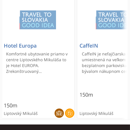
Hotel Europa
CaffeIN
Komfortné ubytovanie priamo v
CaffeIN je nefajčiarska k
centre Liptovského Mikuláša to
umiestnená na veľkom
je Hotel EUROPA.
bezplatnom parkovisku 
Zrekonštruovaný
bývalom nákupnom cent
trojhviezdičkový hotel, miesto
Hypernova.
kde sa snúbi história so štýlom.
Oddych v meste, múzeá a
150m
pamiatky dostupné príjemnou
prechádzkou.
150m
Liptovský Mikuláš
Liptovský Mikuláš