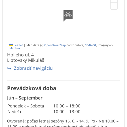
−
Leaflet
|
Map data (c)
OpenStreetMap
contributors,
CC-BY-SA
, Imagery (c)
Mapbox
Hollého ul.
4
Liptovský Mikuláš
Zobraziť navigáciu
Prevádzková doba
Jún
–
September
Pondelok – Sobota
10:00
–
18:00
Nedeľa
10:00
–
13:00
Otvorené: počas letnej sezóny 15. 6. - 14. 9. Po - Ne 10.00 –
18.00 h (mimo letnej sezóny možnosť objednať vstup