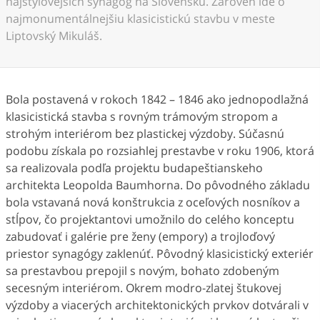
najštýlovejších synagóg na Slovensku. Zároveň ide o
najmonumentálnejšiu klasicistickú stavbu v meste
Liptovský Mikuláš.
Bola postavená v rokoch 1842 – 1846 ako jednopodlažná
klasicistická stavba s rovným trámovým stropom a
strohým interiérom bez plastickej výzdoby. Súčasnú
podobu získala po rozsiahlej prestavbe v roku 1906, ktorá
sa realizovala podľa projektu budapeštianskeho
architekta Leopolda Baumhorna. Do pôvodného základu
bola vstavaná nová konštrukcia z oceľových nosníkov a
stĺpov, čo projektantovi umožnilo do celého konceptu
zabudovať i galérie pre ženy (empory) a trojloďový
priestor synagógy zaklenúť. Pôvodný klasicistický exteriér
sa prestavbou prepojil s novým, bohato zdobeným
secesným interiérom. Okrem modro-zlatej štukovej
výzdoby a viacerých architektonických prvkov dotvárali v