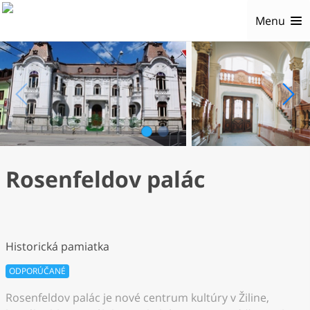
Menu
1
2
Rosenfeldov palác
Historická pamiatka
ODPORÚČANÉ
Rosenfeldov palác je nové centrum kultúry v Žiline,