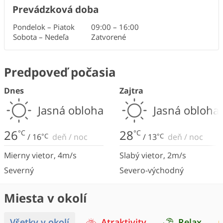
Prevádzková doba
Pondelok – Piatok
09:00
–
16:00
Sobota – Nedeľa
Zatvorené
Predpoveď počasia
Dnes
Zajtra
Jasná obloha
Jasná obloha
26
28
°C
°C
/
16
°C
deň
/
noc
/
13
°C
deň
/
noc
Mierny vietor
,
4
m/s
Slabý vietor
,
2
m/s
Severný
Severo-východný
Miesta v okolí
Všetky v okolí
Atraktivity
Relax