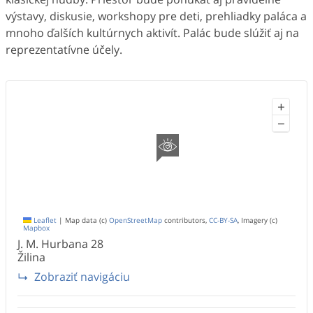
výstavy, diskusie, workshopy pre deti, prehliadky paláca a
mnoho ďalších kultúrnych aktivít. Palác bude slúžiť aj na
reprezentatívne účely.
+
−
Leaflet
|
Map data (c)
OpenStreetMap
contributors,
CC-BY-SA
, Imagery (c)
Mapbox
J. M. Hurbana
28
Žilina
Zobraziť navigáciu