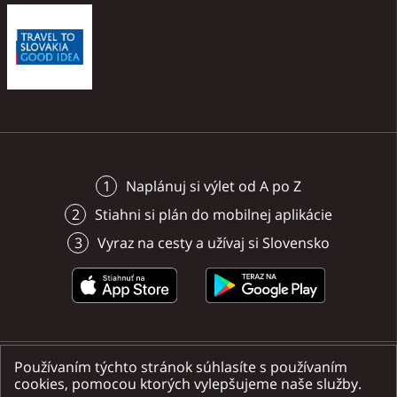
alebo s drakom a staňte sa tak
a barov s terasami.
a barov s terasami.
naozajstným bábkarom.
Naplánuj si výlet od A po Z
Stiahni si plán do mobilnej aplikácie
Vyraz na cesty a užívaj si Slovensko
Používaním týchto stránok súhlasíte s používaním
Nájdete nás na sociálnych sieťach
cookies, pomocou ktorých vylepšujeme naše služby.