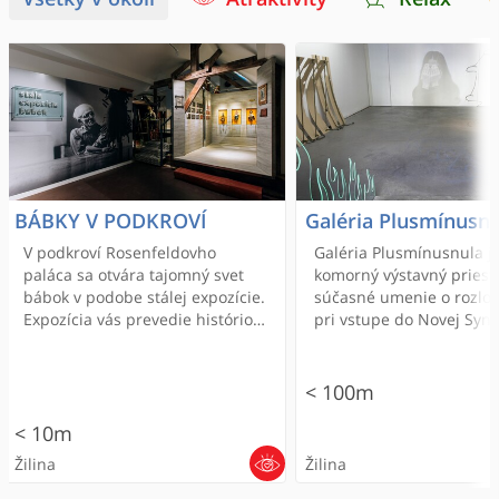
BÁBKY V PODKROVÍ
Galéria Plusmínusn
V podkroví Rosenfeldovho
Galéria Plusmínusnula j
paláca sa otvára tajomný svet
komorný výstavný priest
bábok v podobe stálej expozície.
súčasné umenie o rozlo
Expozícia vás prevedie históriou
pri vstupe do Novej Syna
Bábkového divadla Žilina,
Žiline na Hurbanovej ulic
najstaršieho profesionálneho
bábkového divadla na
< 100m
Slovensku. Malí i veľkí zažijú
< 10m
skutočný divadelný svet.
Kráčajte po chodníku plnom
Žilina
Žilina
histórie, stretnite rôzne typy
bábok, ocitnite sa za oponou či v