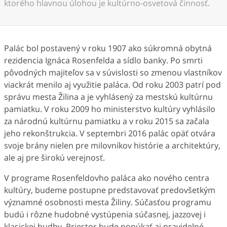
ktorého hlavnou úlohou je kultúrno-osvetová činnosť.
Palác bol postavený v roku 1907 ako súkromná obytná
rezidencia Ignáca Rosenfelda a sídlo banky. Po smrti
pôvodných majiteľov sa v súvislosti so zmenou vlastníkov
viackrát menilo aj využitie paláca. Od roku 2003 patrí pod
správu mesta Žilina a je vyhlásený za mestskú kultúrnu
pamiatku. V roku 2009 ho ministerstvo kultúry vyhlásilo
za národnú kultúrnu pamiatku a v roku 2015 sa začala
jeho rekonštrukcia. V septembri 2016 palác opäť otvára
svoje brány nielen pre milovníkov histórie a architektúry,
ale aj pre širokú verejnosť.
V programe Rosenfeldovho paláca ako nového centra
kultúry, budeme postupne predstavovať predovšetkým
významné osobnosti mesta Žiliny. Súčasťou programu
budú i rôzne hudobné vystúpenia súčasnej, jazzovej i
klasickej hudby. Priestor bude ponúkať aj pravidelné